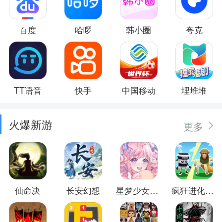
百度
哈啰
韩小圈
夸克
TT语音
快手
中国移动
埋堆堆
火爆新游
更多
仙命决
长安幻想
星梦少女换装
疯狂进化防卫战