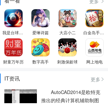
看一看
更多
我是台球大师
爱琳诗篇
大店小二
白金岛手游放炮罚
财童万年历
数字高手
刺激保龄球
网上地电
IT资讯
更多
AutoCAD2014是欧特克
推出的经典计算机辅助制图