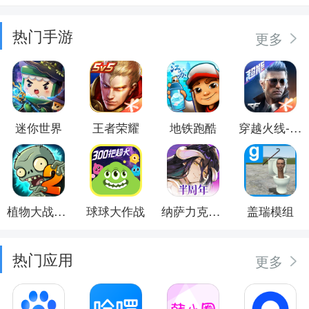
热门手游
更多
迷你世界
王者荣耀
地铁跑酷
穿越火线-枪战王者
植物大战僵尸2
球球大作战
纳萨力克之王
盖瑞模组
热门应用
更多