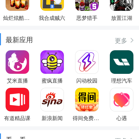
灿烂炫酷模拟器
我合成贼六
恶梦猎手
放置江湖
最新应用
更多
艾米直播
蜜疯直播
闪动校园
理想汽车
有道精品课
新浪新闻
得间免费小说
心遇