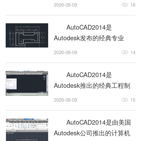
工具，主打稳定2D施工图绘
2026-08-09
18
制与轻量化三维建模，适配
建筑、机械、室内、市政多
AutoCAD2014是
行业工程设计。版本新增图
Autodesk发布的经典专业
纸标签页、实景地理地图、
CAD制图设计软件，是工程
2026-08-09
14
协同设计交流模块，优化命
设计领域使用率极高的老牌
令行智能纠错与图层批量管
绘图工具。软件专注精准二
AutoCAD2014是
理，支持Win8触屏操作、点
维绘图、图纸编辑、参数化
Autodesk推出的经典工程制
云扫描数据导入，兼容各类
设计及基础三维建模，广泛
图设计软件，主打高效精准
DWG图纸格式，文件互通...
2026-08-09
15
应用于建筑设计、机械制
的二维工程绘图与基础三维
造、土木工程、室内设计等
建模作业，适配建筑、机
AutoCAD2014是由美国
多个行业。软件优化绘图流
械、市政、室内设计等多行
Autodesk公司推出的计算机
畅度与文件兼容性，支持参
业场景。软件优化运行机制