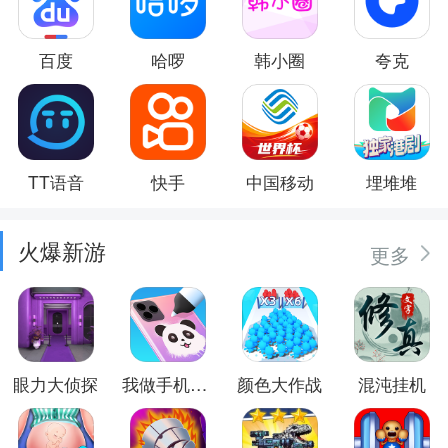
百度
哈啰
韩小圈
夸克
TT语音
快手
中国移动
埋堆堆
火爆新游
更多
眼力大侦探
我做手机壳特好看
颜色大作战
混沌挂机