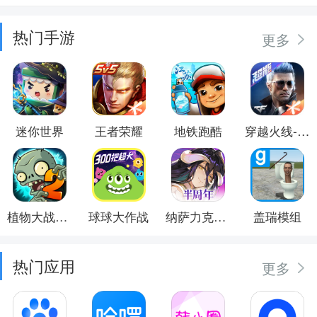
热门手游
更多
迷你世界
王者荣耀
地铁跑酷
穿越火线-枪战王者
植物大战僵尸2
球球大作战
纳萨力克之王
盖瑞模组
热门应用
更多