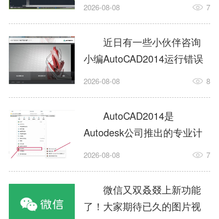
填充?今日为你们带来的文章
2026-08-08
7
是关于AutoCAD2014如何使
用图案填充的内容，还有不
近日有一些小伙伴咨询
清楚小伙伴和小编一起去学
小编AutoCAD2014运行错误
习一下吧。1.打开
怎么办?下面就为大家带来了
2026-08-08
8
AutoCAD2014这款软件，进
AutoCAD2014运行错误怎么
入AutoCAD2014的操作界
办的解决方法，有需要的小
AutoCAD2014是
面，如图所示：2.在该界面内
伙伴可以来了解了解哦。1.打
Autodesk公司推出的专业计
找到矩形选项，如图所示：3.
开控制面板，选择
算机辅助设计（CAD）软
点击矩...
2026-08-08
7
AutodeskAutoCAD2014。2.
件，广泛应用于机械、电
等AutodeskAutoCAD2014的
子、建筑、服装等多个工程
微信又双叒叕上新功能
安装程序加载完毕。3.选择添
与设计领域。作为行业标准
了！大家期待已久的图片视
加/...
工具之一，它提供了强大的