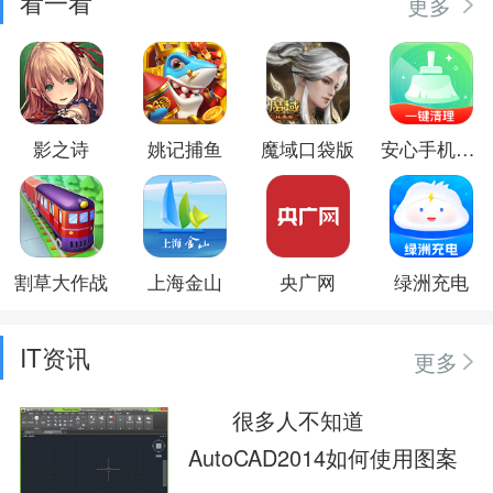
看一看
更多
影之诗
姚记捕鱼
魔域口袋版
安心手机卫士
割草大作战
上海金山
央广网
绿洲充电
IT资讯
更多
很多人不知道
AutoCAD2014如何使用图案