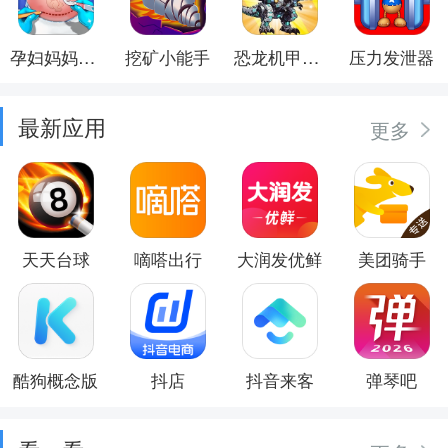
孕妇妈妈日记
挖矿小能手
恐龙机甲射手
压力发泄器
最新应用
更多
天天台球
嘀嗒出行
大润发优鲜
美团骑手
酷狗概念版
抖店
抖音来客
弹琴吧