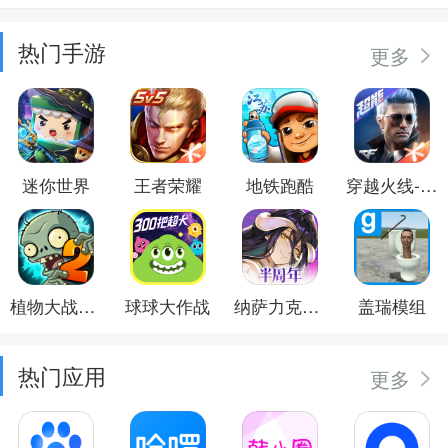
热门手游
更多
迷你世界
王者荣耀
地铁跑酷
穿越火线-枪战王者
植物大战僵尸2
球球大作战
纳萨力克之王
盖瑞模组
热门应用
更多