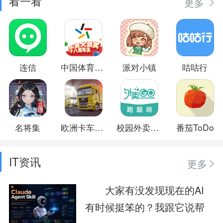
看一看
更多
连信
中国体育彩票
派对小镇
咕咕行
名将集
欧洲卡车模拟3
校园外卖GO跑腿系统
番茄ToDo
IT资讯
更多
大家有没发现现在的AI
有时候挺笨的？我跟它说帮