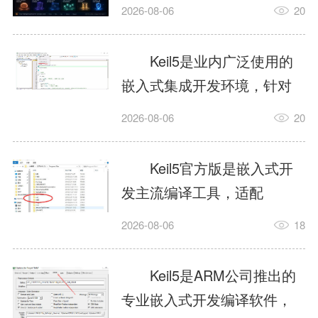
我订个明天早上的闹钟，它
2026-08-06
20
顶多回一段好的。为什么会
这样？因为AI，就是个只会
Keil5是业内广泛使用的
耍嘴皮子的书呆子。它脑子
嵌入式集成开发环境，针对
里有海量知识，但没有真正
ARM、51内核单片机提供编
2026-08-06
20
激发出来实力。而
译、调试、仿真一体化能
AgentSkill，就是给AI大脑装
力，代码编译稳定，调试工
Keil5官方版是嵌入式开
上的一双机械手，它真的能
具成熟，大量开源项目基于
发主流编译工具，适配
解决很多问题。1什么是
该平台开发。新项目需要单
STM32、51单片机等多款芯
AgentSkillSkill指...
2026-08-06
18
独下载对应芯片支持包，新
片，编辑器功能完善，支持
手配置难度较高，正版商业
在线调试、代码仿真，兼容
Keil5是ARM公司推出的
授权费用不菲，未授权版本
众多厂商芯片安装包。软件
专业嵌入式开发编译软件，
存在程序容量限制，适合硬
需要手动添加器件库，初次