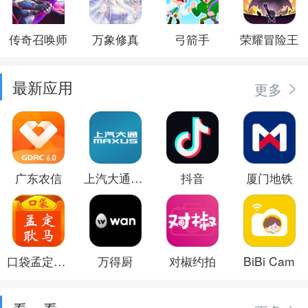
传奇召唤师
万象修真
弓箭手
荣耀冒险王
最新应用
更多
广东农信
上汽大通MAXUS
抖音
厦门地铁
口袋孟定耿马
万得厨
对椒约拍
BiBi Cam