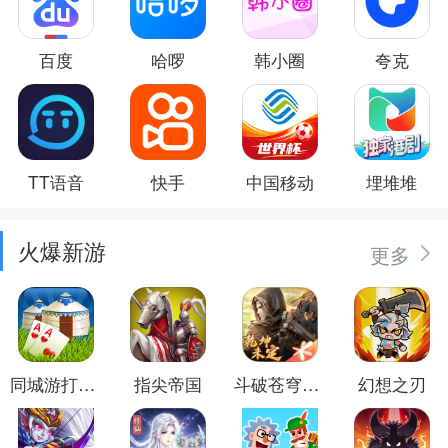
百度
哈啰
韩小圈
夸克
TT语音
快手
中国移动
埋堆堆
火爆新游
更多
同城游打大尖
指尖帝国
斗破苍穹：异火重燃
幻想之刃