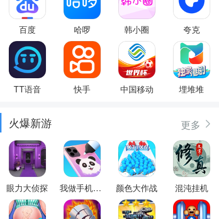
百度
哈啰
韩小圈
夸克
TT语音
快手
中国移动
埋堆堆
火爆新游
更多
眼力大侦探
我做手机壳特好看
颜色大作战
混沌挂机