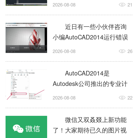
填充?今日为你们带来的文章
2026-08-08
21
是关于AutoCAD2014如何使
用图案填充的内容，还有不
近日有一些小伙伴咨询
清楚小伙伴和小编一起去学
小编AutoCAD2014运行错误
习一下吧。1.打开
怎么办?下面就为大家带来了
2026-08-08
26
AutoCAD2014这款软件，进
AutoCAD2014运行错误怎么
入AutoCAD2014的操作界
办的解决方法，有需要的小
AutoCAD2014是
面，如图所示：2.在该界面内
伙伴可以来了解了解哦。1.打
Autodesk公司推出的专业计
找到矩形选项，如图所示：3.
开控制面板，选择
算机辅助设计（CAD）软
点击矩...
2026-08-08
22
AutodeskAutoCAD2014。2.
件，广泛应用于机械、电
等AutodeskAutoCAD2014的
子、建筑、服装等多个工程
微信又双叒叕上新功能
安装程序加载完毕。3.选择添
与设计领域。作为行业标准
了！大家期待已久的图片视
加/...
工具之一，它提供了强大的