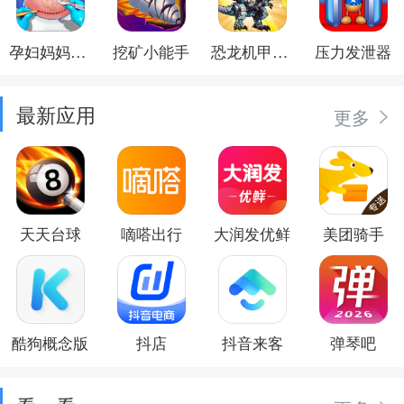
孕妇妈妈日记
挖矿小能手
恐龙机甲射手
压力发泄器
最新应用
更多
天天台球
嘀嗒出行
大润发优鲜
美团骑手
酷狗概念版
抖店
抖音来客
弹琴吧