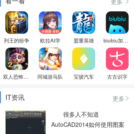
看一看
更多
列王的纷争
欧拉AI学
盟重英雄
biubiu加速器
双人恐怖逃生2
同城游马队
宝骏汽车
古古识字
IT资讯
更多
很多人不知道
AutoCAD2014如何使用图案