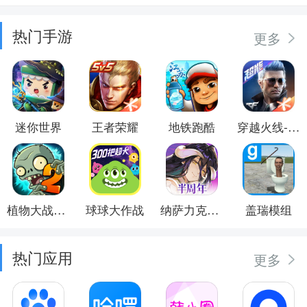
热门手游
更多
迷你世界
王者荣耀
地铁跑酷
穿越火线-枪战王者
植物大战僵尸2
球球大作战
纳萨力克之王
盖瑞模组
热门应用
更多