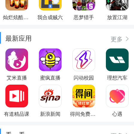
灿烂炫酷模拟器
我合成贼六
恶梦猎手
放置江湖
最新应用
更多
艾米直播
蜜疯直播
闪动校园
理想汽车
有道精品课
新浪新闻
得间免费小说
心遇