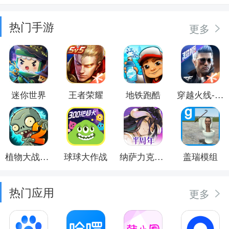
热门手游
更多
迷你世界
王者荣耀
地铁跑酷
穿越火线-枪战王者
植物大战僵尸2
球球大作战
纳萨力克之王
盖瑞模组
热门应用
更多