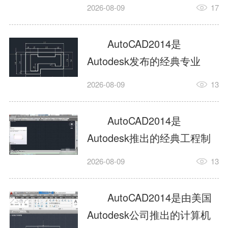
工具，主打稳定2D施工图绘
2026-08-09
17
制与轻量化三维建模，适配
建筑、机械、室内、市政多
AutoCAD2014是
行业工程设计。版本新增图
Autodesk发布的经典专业
纸标签页、实景地理地图、
CAD制图设计软件，是工程
2026-08-09
13
协同设计交流模块，优化命
设计领域使用率极高的老牌
令行智能纠错与图层批量管
绘图工具。软件专注精准二
AutoCAD2014是
理，支持Win8触屏操作、点
维绘图、图纸编辑、参数化
Autodesk推出的经典工程制
云扫描数据导入，兼容各类
设计及基础三维建模，广泛
图设计软件，主打高效精准
DWG图纸格式，文件互通...
2026-08-09
13
应用于建筑设计、机械制
的二维工程绘图与基础三维
造、土木工程、室内设计等
建模作业，适配建筑、机
AutoCAD2014是由美国
多个行业。软件优化绘图流
械、市政、室内设计等多行
Autodesk公司推出的计算机
畅度与文件兼容性，支持参
业场景。软件优化运行机制