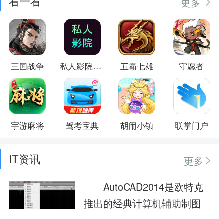
看一看
更多
三国战争
私人影院播放器
五霸七雄
守愿者
宇游麻将
驾考宝典
胡闹小镇
联掌门户
IT资讯
更多
AutoCAD2014是欧特克
推出的经典计算机辅助制图