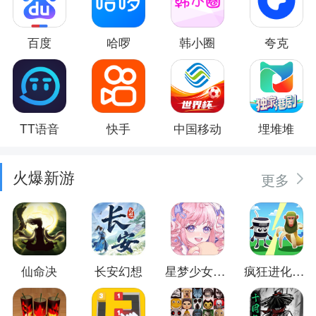
百度
哈啰
韩小圈
夸克
TT语音
快手
中国移动
埋堆堆
火爆新游
更多
仙命决
长安幻想
星梦少女换装
疯狂进化防卫战