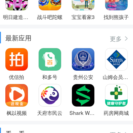
明日建造大师
战斗吧陀螺
宝宝看家3
找到熊孩子
最新应用
更多
优信拍
和多号
贵州公安
山姆会员商店
枫以视频
天府市民云
Shark Wear
药房网商城