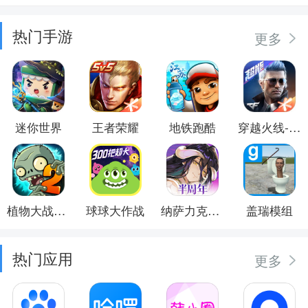
热门手游
更多
迷你世界
王者荣耀
地铁跑酷
穿越火线-枪战王者
植物大战僵尸2
球球大作战
纳萨力克之王
盖瑞模组
热门应用
更多