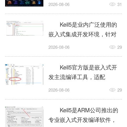
我订个明天早上的闹钟，它
2026-08-06
31
顶多回一段好的。为什么会
这样？因为AI，就是个只会
Keil5是业内广泛使用的
耍嘴皮子的书呆子。它脑子
嵌入式集成开发环境，针对
里有海量知识，但没有真正
ARM、51内核单片机提供编
2026-08-06
29
激发出来实力。而
译、调试、仿真一体化能
AgentSkill，就是给AI大脑装
力，代码编译稳定，调试工
Keil5官方版是嵌入式开
上的一双机械手，它真的能
具成熟，大量开源项目基于
发主流编译工具，适配
解决很多问题。1什么是
该平台开发。新项目需要单
STM32、51单片机等多款芯
AgentSkillSkill指...
2026-08-06
29
独下载对应芯片支持包，新
片，编辑器功能完善，支持
手配置难度较高，正版商业
在线调试、代码仿真，兼容
Keil5是ARM公司推出的
授权费用不菲，未授权版本
众多厂商芯片安装包。软件
专业嵌入式开发编译软件，
存在程序容量限制，适合硬
需要手动添加器件库，初次