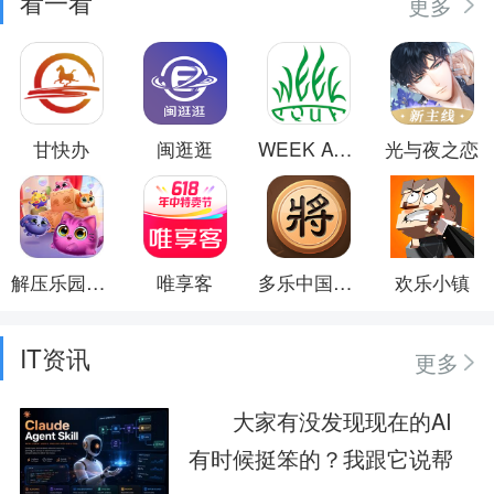
看一看
更多
甘快办
闽逛逛
WEEK AQUA
光与夜之恋
解压乐园模拟器
唯享客
多乐中国象棋
欢乐小镇
IT资讯
更多
大家有没发现现在的AI
有时候挺笨的？我跟它说帮