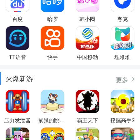
百度
哈啰
韩小圈
夸克
TT语音
快手
中国移动
埋堆堆
火爆新游
更多
压力发泄器
鼠鼠的跳跃冒险
霸王天下
挖掘高手2