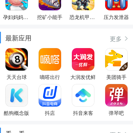
孕妇妈妈日记
挖矿小能手
恐龙机甲射手
压力发泄器
最新应用
更多
天天台球
嘀嗒出行
大润发优鲜
美团骑手
酷狗概念版
抖店
抖音来客
弹琴吧