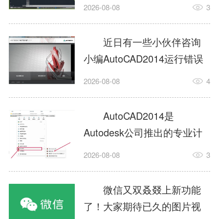
填充?今日为你们带来的文章
2026-08-08
3
是关于AutoCAD2014如何使
用图案填充的内容，还有不
近日有一些小伙伴咨询
清楚小伙伴和小编一起去学
小编AutoCAD2014运行错误
习一下吧。1.打开
怎么办?下面就为大家带来了
2026-08-08
4
AutoCAD2014这款软件，进
AutoCAD2014运行错误怎么
入AutoCAD2014的操作界
办的解决方法，有需要的小
AutoCAD2014是
面，如图所示：2.在该界面内
伙伴可以来了解了解哦。1.打
Autodesk公司推出的专业计
找到矩形选项，如图所示：3.
开控制面板，选择
算机辅助设计（CAD）软
点击矩...
2026-08-08
3
AutodeskAutoCAD2014。2.
件，广泛应用于机械、电
等AutodeskAutoCAD2014的
子、建筑、服装等多个工程
微信又双叒叕上新功能
安装程序加载完毕。3.选择添
与设计领域。作为行业标准
了！大家期待已久的图片视
加/...
工具之一，它提供了强大的