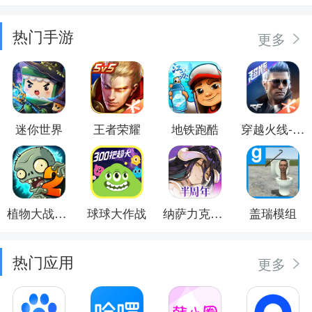
热门手游
更多
迷你世界
王者荣耀
地铁跑酷
穿越火线-枪战王者
植物大战僵尸2
球球大作战
纳萨力克之王
盖瑞模组
热门应用
更多