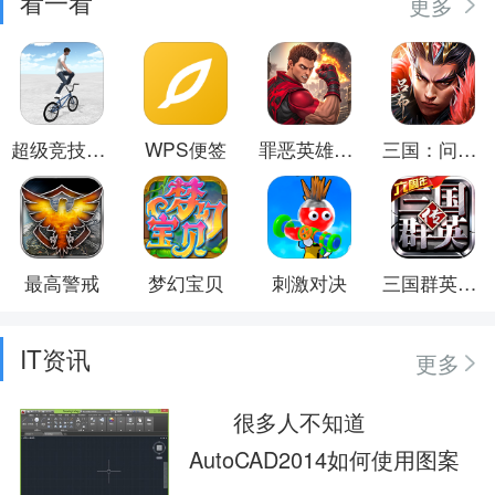
看一看
更多
超级竞技世界
WPS便签
罪恶英雄都市
三国：问鼎山河
最高警戒
梦幻宝贝
刺激对决
三国群英传-争霸
IT资讯
更多
很多人不知道
AutoCAD2014如何使用图案