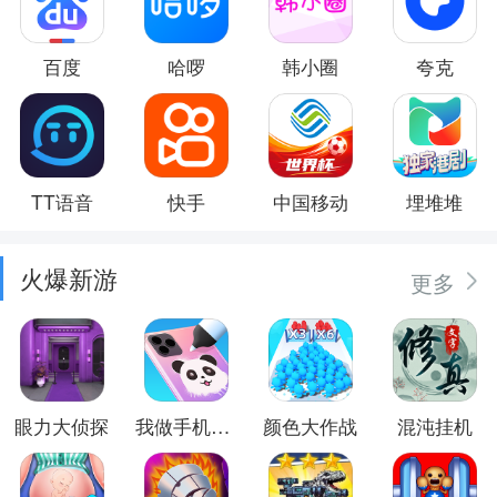
百度
哈啰
韩小圈
夸克
TT语音
快手
中国移动
埋堆堆
火爆新游
更多
眼力大侦探
我做手机壳特好看
颜色大作战
混沌挂机