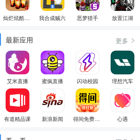
灿烂炫酷模拟器
我合成贼六
恶梦猎手
放置江湖
最新应用
更多
艾米直播
蜜疯直播
闪动校园
理想汽车
有道精品课
新浪新闻
得间免费小说
心遇