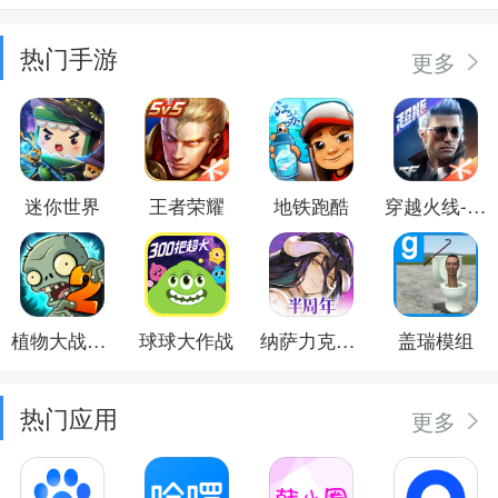
热门手游
更多
迷你世界
王者荣耀
地铁跑酷
穿越火线-枪战王者
植物大战僵尸2
球球大作战
纳萨力克之王
盖瑞模组
热门应用
更多