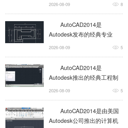
工具，主打稳定2D施工图绘
2026-08-09
8
制与轻量化三维建模，适配
建筑、机械、室内、市政多
AutoCAD2014是
行业工程设计。版本新增图
Autodesk发布的经典专业
纸标签页、实景地理地图、
CAD制图设计软件，是工程
2026-08-09
5
协同设计交流模块，优化命
设计领域使用率极高的老牌
令行智能纠错与图层批量管
绘图工具。软件专注精准二
AutoCAD2014是
理，支持Win8触屏操作、点
维绘图、图纸编辑、参数化
Autodesk推出的经典工程制
云扫描数据导入，兼容各类
设计及基础三维建模，广泛
图设计软件，主打高效精准
DWG图纸格式，文件互通...
2026-08-09
5
应用于建筑设计、机械制
的二维工程绘图与基础三维
造、土木工程、室内设计等
建模作业，适配建筑、机
AutoCAD2014是由美国
多个行业。软件优化绘图流
械、市政、室内设计等多行
Autodesk公司推出的计算机
畅度与文件兼容性，支持参
业场景。软件优化运行机制