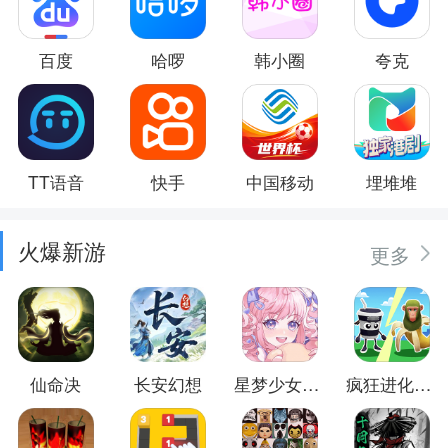
百度
哈啰
韩小圈
夸克
TT语音
快手
中国移动
埋堆堆
火爆新游
更多
仙命决
长安幻想
星梦少女换装
疯狂进化防卫战