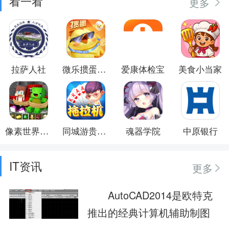
看一看
更多
拉萨人社
微乐掼蛋移动版
爱康体检宝
美食小当家
像素世界生存者冒险
同城游贵港拖拉机
魂器学院
中原银行
IT资讯
更多
AutoCAD2014是欧特克
推出的经典计算机辅助制图