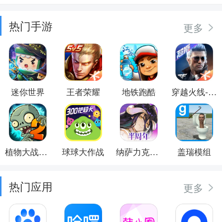
热门手游
更多
迷你世界
王者荣耀
地铁跑酷
穿越火线-枪战王者
植物大战僵尸2
球球大作战
纳萨力克之王
盖瑞模组
热门应用
更多