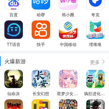
百度
哈啰
韩小圈
夸克
TT语音
快手
中国移动
埋堆堆
火爆新游
更多
仙命决
长安幻想
星梦少女换装
疯狂进化防卫战