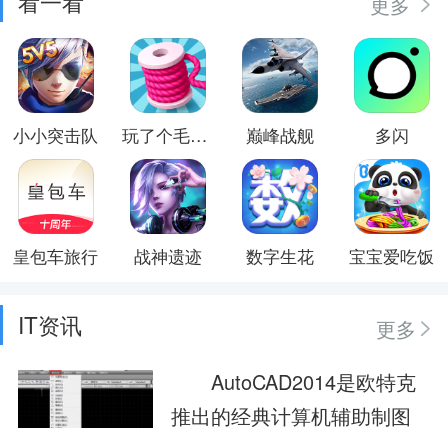
看一看
更多
小小突击队
玩了个毛线儿
巅峰战舰
多闪
皇包车旅行
战神遗迹
数字生花
宝宝爱吃饭
IT资讯
更多
AutoCAD2014是欧特克
推出的经典计算机辅助制图