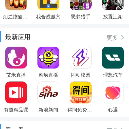
灿烂炫酷模拟器
我合成贼六
恶梦猎手
放置江湖
最新应用
更多
艾米直播
蜜疯直播
闪动校园
理想汽车
有道精品课
新浪新闻
得间免费小说
心遇