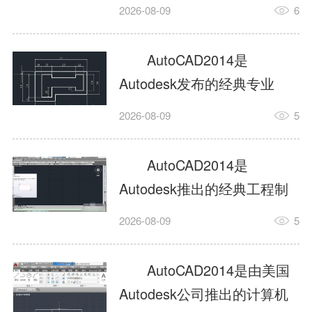
工具，主打稳定2D施工图绘
2026-08-09
6
制与轻量化三维建模，适配
建筑、机械、室内、市政多
AutoCAD2014是
行业工程设计。版本新增图
Autodesk发布的经典专业
纸标签页、实景地理地图、
CAD制图设计软件，是工程
2026-08-09
5
协同设计交流模块，优化命
设计领域使用率极高的老牌
令行智能纠错与图层批量管
绘图工具。软件专注精准二
AutoCAD2014是
理，支持Win8触屏操作、点
维绘图、图纸编辑、参数化
Autodesk推出的经典工程制
云扫描数据导入，兼容各类
设计及基础三维建模，广泛
图设计软件，主打高效精准
DWG图纸格式，文件互通...
2026-08-09
5
应用于建筑设计、机械制
的二维工程绘图与基础三维
造、土木工程、室内设计等
建模作业，适配建筑、机
AutoCAD2014是由美国
多个行业。软件优化绘图流
械、市政、室内设计等多行
Autodesk公司推出的计算机
畅度与文件兼容性，支持参
业场景。软件优化运行机制