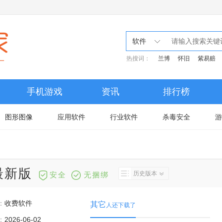
软件
热搜词：
兰博
怀旧
紫易赔
手机游戏
资讯
排行榜
图形图像
应用软件
行业软件
杀毒安全
游
2最新版
历史版本
安全
无捆绑
：
收费软件
其它
人还下载了
：
2026-06-02