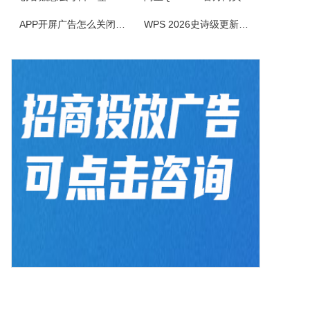
PropertyCube是一款很酷的而简单快速的更改文件名软件，可同时改变文件的三个属性（只读、隐藏、存档）、两个时间标志（修改和创建日期）、重命名还具有替换、插入、增加、删除等功能。另外，重命名特点，如预习、撤销、错误日志，和相同的名字命名都可以更改。
APP开屏广告怎么关闭？3招彻底关闭跳转
WPS 2026史诗级更新！重构存储管理，深度融合AI应用