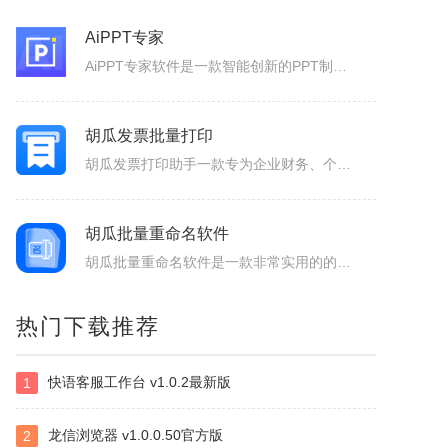
电小二成套报价元件选型软件
电小二电气选型报价软件是一款专业的电气元件选型软件，是利驰软件最新推出的一款客户端元件选型工具。电小二具有快速选型、查价、找样本、上手快的特点。电小二电气元件选型软件及元件库定期更新，永久免费。
AiPPT专家
AiPPT专家软件是一款智能创新的PPT制作工具，致力于为广大用户提供便捷、高效的PPT制作体验。作为一款人工智能助手，软件具备一键生成PPT、智能生成大纲、海量模板和素材可以选择以及文档后台管理等功能，让您轻松应对各种演示场景，提升工作效率。1.一键生成PPT：只需输入主题、关键词和要点，系统便会...
胡瓜发票批量打印
胡瓜发票打印助手一款专为企业财务、个体经营者设计的发票合并打印工具，支持OFD/PNG/PDF格式电子发票的批量导入与智能处理。用户可通过拖拽文件或一键添加实现快速导入，并自定义A4、A4-1-2-3-4/A5纸张的排版模板（如多张发票合并打印、清单自动适配），同时支持OFD转PDF格式，兼容性更强...
胡瓜批量重命名软件
热门下载推荐
胡瓜批量重命名软件是一款非常实用的的文件管理工具，软件功能强大，操作简单易用，支持Windows平台，并且兼容多种文件系统，支持批量修改文件名，提供批量修改文件名、提取文件名、新建文件夹等多种操作，满足用户多样化的需求，大大的提高工作效率，感兴趣的小伙伴赶快下载使用吧！胡瓜批量重命名软件功能1、批量...
快语客服工作台 v1.0.2最新版
1
博微电力建设工程计价通E2
博微电力建设工程计价通E2软件是一款专门辅助造价人员编制电力建设工程概预算、施工图预算综合单价法、招投标、施工结算造价文件的软件产品。
龙信浏览器 v1.0.0.50官方版
2