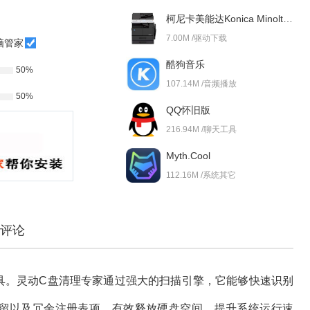
柯尼卡美能达Konica Minolta bizhub 227i 驱动
7.00M /驱动下载
脑管家
酷狗音乐
50%
107.14M /音频播放
50%
QQ怀旧版
216.94M /聊天工具
Myth.Cool
112.16M /系统其它
评论
具。灵动C盘清理专家通过强大的扫描引擎，它能够快速识别
留以及冗余注册表项，有效释放硬盘空间，提升系统运行速