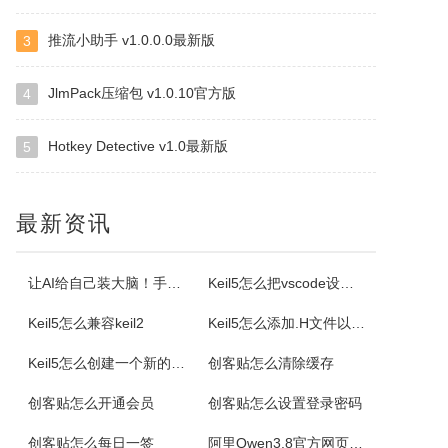
推流小助手 v1.0.0.0最新版
3
NirSoft SmartSniff
捕获通过网络适配器的TCP/IP数据包，并且可以以客户端和服务器之间的会话序列的形式查看所捕获取的数据。可以使用两种模式查看TCP/IP会话：ASCII模式（针对以文本为基础的协议，例如HTTP、SMTP，POP3和FTP。），十六进制转储模式（针对以非文本形式为基础的协议，例如DNS）。
JlmPack压缩包 v1.0.10官方版
4
Hotkey Detective v1.0最新版
5
Selteco Menu Maker
是一个专业级的网页菜单生成工具。中文支持较好。您不需要了解任何DTHML或JAVASCRIPT知识，简单的几步就可生成动态网页菜单。最主要的是，你可以随时修改随时预览，生成的。JS文件可嵌入任意一个网页中。你可以修改菜单背景颜色，字体颜色，子菜单项目。
最新资讯
格尔维一键建站软件
通过软件可以建设网站，顶级域名2级域名全都一键生成。
让AI给自己装大脑！手把手教你学会安装使用Agent Skill
Keil5怎么把vscode设置外部编辑器
Keil5怎么兼容keil2
Keil5怎么添加.H文件以及Keil5添加.H文件的方法
Offline Commander
Keil5怎么创建一个新的51单片机项目
创客贴怎么清除缓存
OfflineCommander是一个网页抓取工具，支持FILE、HTTP、HTTPS、FTP协议和Proxy，还可以对抓取回来的网页资料做关键字、网址、标题、内文、文件大小、格式、文件修改日期等检索设置。
创客贴怎么开通会员
创客贴怎么设置登录密码
Property Cube
创客贴怎么每日一签
阿里Qwen3.8官方网页版入口