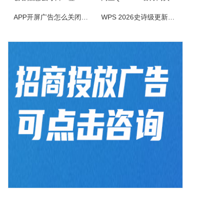
ColorSPY是一款专业实用的屏幕取色与色码转换工具，用于屏幕任意颜色提取、色码转换与颜色管理，支持多种常用色码格式，广泛应用于网页设计、平面绘图、编程开发等场景。取色精准快速，能轻松获取屏幕任意位置的颜色信息。ColorSPY功能1.实时屏幕取色，鼠标悬停即可获取屏幕任意位置颜色，无需复杂操作。...
APP开屏广告怎么关闭？3招彻底关闭跳转
WPS 2026史诗级更新！重构存储管理，深度融合AI应用