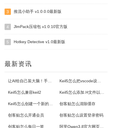
推流小助手 v1.0.0.0最新版
3
小云
小云是一款提供移动端与PC端文件传输连通的应用软件。可以将您家里的PC变为您手机可以随处访问的云存储（网盘）。您可以在外出时，随时随地方便的登录并且上传下载您需要的任何照片、音乐、视频或者其它文件。
JlmPack压缩包 v1.0.10官方版
4
Hotkey Detective v1.0最新版
5
云诺
云诺网盘官方版是一款简洁实用、轻松上手的免费云服务软件，云诺网盘官方版能完美地实现身为云最基本的存储和同步功能，还能让用户方便极速的传送文件。云诺的最大价值，就是帮助用户节省时间。云诺是国内第一款真正的跨平台云服务，拥有专利待审的即时推送、增量同步等高端技术。云诺网盘软件特色1、文件链接功能：您可以...
最新资讯
NetStumbler
NetStumbler是Windows平台下最著名的查找无线接入点的免费工具，NetStumbler支持PCMCIA无线网卡，还支持全球GPS卫星定位系统。NetStumbler支持服务集识别符(SSID)、无线加密协议(WiredEquivalentPrivacy-WEP)、开放式认证、共享密码认...
让AI给自己装大脑！手把手教你学会安装使用Agent Skill
Keil5怎么把vscode设置外部编辑器
Keil5怎么兼容keil2
Keil5怎么添加.H文件以及Keil5添加.H文件的方法
Blaze MediaPro
Keil5怎么创建一个新的51单片机项目
创客贴怎么清除缓存
BlazeMediaPro是一款造型新颖，功能齐全的多媒体工具，它支持几乎所有的音频、视频格式及其播放列表（MP3、MP2、ASF、MPG、MPEG、MPE、AVI、WMA、WMV、VIV、MOV、QT、WAV、CDA、DAT、ASX、WAX、M3U、WVX、MIDI、AIFF、AU、SND），能进...
创客贴怎么开通会员
创客贴怎么设置登录密码
ColorSPY
创客贴怎么每日一签
阿里Qwen3.8官方网页版入口