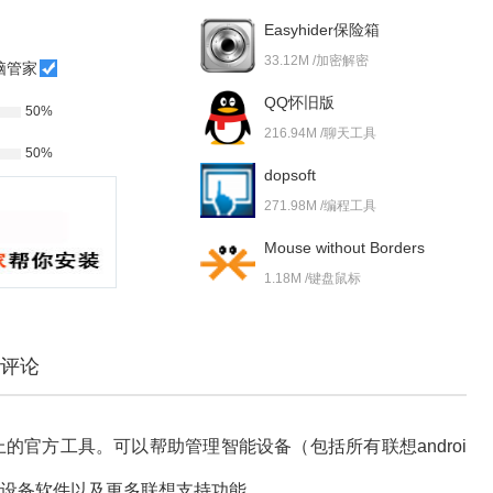
Easyhider保险箱
33.12M /加密解密
脑管家
QQ怀旧版
50%
216.94M /聊天工具
50%
dopsoft
271.98M /编程工具
Mouse without Borders
1.18M /键盘鼠标
评论
）是安装在PC上的官方工具。可以帮助管理智能设备（包括所有联想androi
能设备软件以及更多联想支持功能。