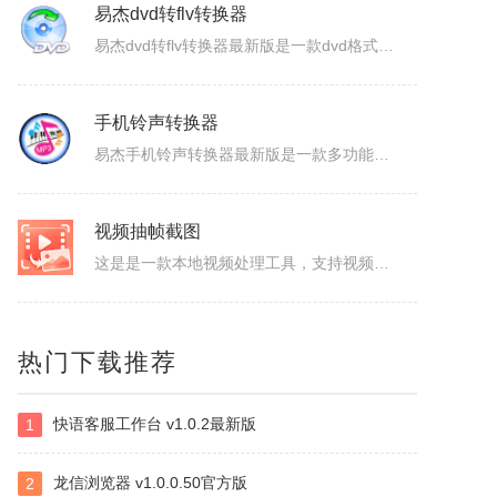
易杰dvd转flv转换器
易杰dvd转flv转换器最新版是一款dvd格式转flv格式的应用工具，易杰dvd转flv转换器官方版支持高质量的把DVD光盘转换输出Flash的FLV、SWF、F4V和AVI、VCD、SVCD、WMV等视频格式，易杰dvd转flv转换器还可以把多个片段合并成一个DVD标题/音节。软件特色1、易杰dv...
手机铃声转换器
易杰手机铃声转换器最新版是一款多功能的手机铃声转换软件，易杰手机铃声转换器官方版软件具有强大的音频转换功能，同时还支持视频文件格式转换，易杰手机铃声转换器支持目前所有流行的音、视频文件格式，如：MP3/MP2/OGG/APE/WAV/WMA/等，且转换简单、快速。易杰手机铃声转换器基本简介易杰手机铃...
视频抽帧截图
这是是一款本地视频处理工具，支持视频单帧无损导出、视频截图、批量抽帧、视频裁剪、视频拼接和视频变速，素材在本机处理，文件无需上传，适合从视频中提取关键画面、整理多张原图或快速处理视频片段。视频抽帧：播放并定位到目标画面，显示当前帧号，支持上一帧、下一帧微调，一键导出单张PNG无损原图。视频批量抽帧截...
虹盘
热门下载推荐
虹盘是一款云存储产品，核心功能是家庭数据的在线管理、备份、同步、分享，主要特点是家庭成员既可以共同管理家庭内的共享数据，也可以管理自身的个人数据，并且具有消息推送、好友管理、文件外链、多账号登录、日志管理等其他功能，拥有web、pc、android、ios等多个客户端，是云时代家庭数据的管理平台。
快语客服工作台 v1.0.2最新版
1
ImapBox邮箱网盘
ImapBox是一款高安全性的纯单机版邮箱云存储软件。ImapBox仅和您的email所在的全球各大邮局服务商进行数据上传和下载通讯（Imap全球标准通讯协议）。ImapBox本身并不提供给您任何数据存储空间。您的存储空间属于您自已的邮箱空间的总和。iMapBox内置了强大的数据检索引擎，文件高速同...
龙信浏览器 v1.0.0.50官方版
2