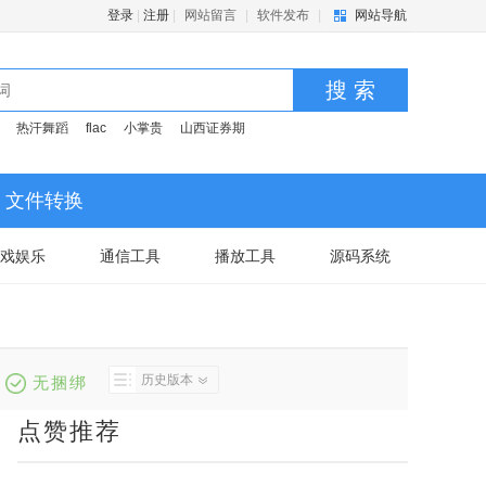
登录
|
注册
|
网站留言
|
软件发布
|
网站导航
搜 索
热汗舞蹈
flac
小掌贵
山西证券期
文件转换
戏娱乐
通信工具
播放工具
源码系统
历史版本
无捆绑
点赞推荐