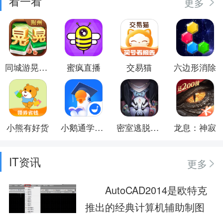
看一看
更多
同城游晃晃麻将
蜜疯直播
交易猫
六边形消除
小熊有好货
小鹅通学员版
密室逃脱绝境系列8酒店惊魂
龙息：神寂
IT资讯
更多
AutoCAD2014是欧特克
推出的经典计算机辅助制图