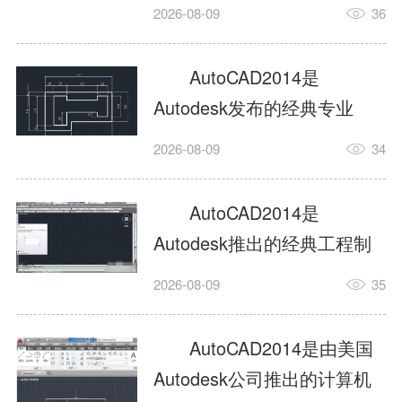
工具，主打稳定2D施工图绘
2026-08-09
36
制与轻量化三维建模，适配
建筑、机械、室内、市政多
AutoCAD2014是
行业工程设计。版本新增图
Autodesk发布的经典专业
纸标签页、实景地理地图、
CAD制图设计软件，是工程
2026-08-09
34
协同设计交流模块，优化命
设计领域使用率极高的老牌
令行智能纠错与图层批量管
绘图工具。软件专注精准二
AutoCAD2014是
理，支持Win8触屏操作、点
维绘图、图纸编辑、参数化
Autodesk推出的经典工程制
云扫描数据导入，兼容各类
设计及基础三维建模，广泛
图设计软件，主打高效精准
DWG图纸格式，文件互通...
2026-08-09
35
应用于建筑设计、机械制
的二维工程绘图与基础三维
造、土木工程、室内设计等
建模作业，适配建筑、机
AutoCAD2014是由美国
多个行业。软件优化绘图流
械、市政、室内设计等多行
Autodesk公司推出的计算机
畅度与文件兼容性，支持参
业场景。软件优化运行机制