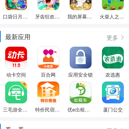
口袋日月游戏软件
牙齿狂欢派对
我的屏幕在喷钱
火柴人之觉醒年代
最新应用
更多
动卡空间
百合网
应用安全锁
农选惠
三毛游全球景点讲解语音导游
特价民宿预订
优e出租司机
厦门公交