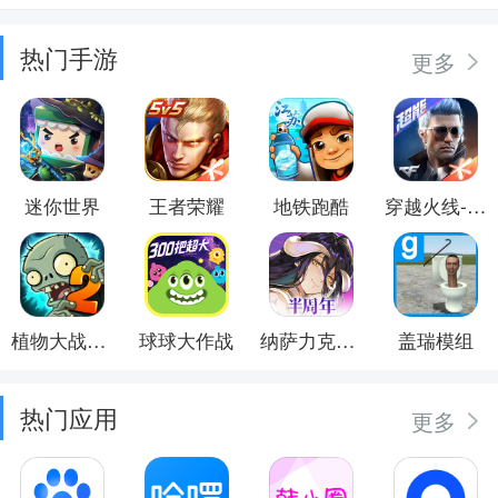
热门手游
更多
迷你世界
王者荣耀
地铁跑酷
穿越火线-枪战王者
植物大战僵尸2
球球大作战
纳萨力克之王
盖瑞模组
热门应用
更多