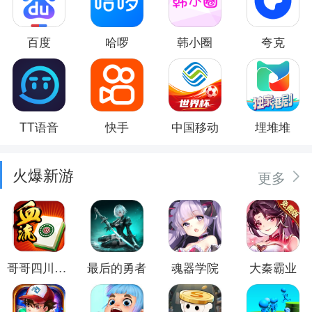
百度
哈啰
韩小圈
夸克
TT语音
快手
中国移动
埋堆堆
火爆新游
更多
哥哥四川麻将
最后的勇者
魂器学院
大秦霸业