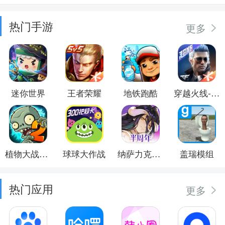
热门手游
更多
迷你世界
王者荣耀
地铁跑酷
穿越火线-枪战王者
植物大战僵尸2
球球大作战
纳萨力克之王
盖瑞模组
热门应用
更多