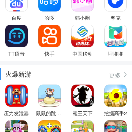
百度
哈啰
韩小圈
夸克
TT语音
快手
中国移动
埋堆堆
火爆新游
更多
压力发泄器
鼠鼠的跳跃冒险
霸王天下
挖掘高手2