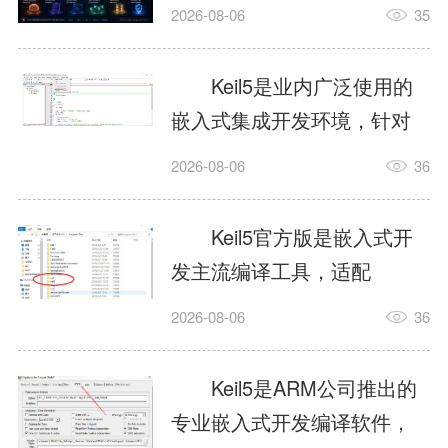
我订个明天早上的闹钟，它
2026-08-06
35
顶多回一段好的。为什么会
这样？因为AI，就是个只会
Keil5是业内广泛使用的
耍嘴皮子的书呆子。它脑子
嵌入式集成开发环境，针对
里有海量知识，但没有真正
ARM、51内核单片机提供编
2026-08-06
36
激发出来实力。而
译、调试、仿真一体化能
AgentSkill，就是给AI大脑装
力，代码编译稳定，调试工
Keil5官方版是嵌入式开
上的一双机械手，它真的能
具成熟，大量开源项目基于
发主流编译工具，适配
解决很多问题。1什么是
该平台开发。新项目需要单
STM32、51单片机等多款芯
AgentSkillSkill指...
2026-08-06
36
独下载对应芯片支持包，新
片，编辑器功能完善，支持
手配置难度较高，正版商业
在线调试、代码仿真，兼容
Keil5是ARM公司推出的
授权费用不菲，未授权版本
众多厂商芯片安装包。软件
专业嵌入式开发编译软件，
存在程序容量限制，适合硬
需要手动添加器件库，初次