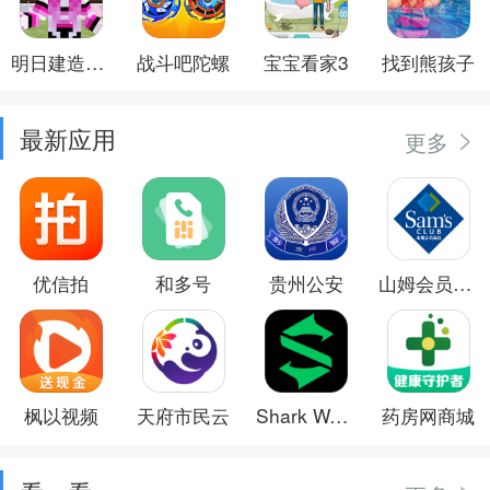
明日建造大师
战斗吧陀螺
宝宝看家3
找到熊孩子
最新应用
更多
优信拍
和多号
贵州公安
山姆会员商店
枫以视频
天府市民云
Shark Wear
药房网商城