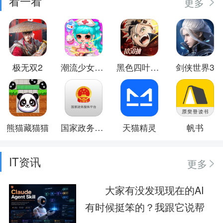
看一看
更多
极无双2
潮流少女日常换装
黑色四叶草 魔法帝之道
剑侠世界3
熊猫藏猫猫
国家政务服务平台
天猫精灵
帆书
IT资讯
更多
大家有没发现现在的AI
有时候挺笨的？我跟它说帮