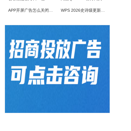
AiPPT专家软件是一款智能创新的PPT制作工具，致力于为广大用户提供便捷、高效的PPT制作体验。作为一款人工智能助手，软件具备一键生成PPT、智能生成大纲、海量模板和素材可以选择以及文档后台管理等功能，让您轻松应对各种演示场景，提升工作效率。1.一键生成PPT：只需输入主题、关键词和要点，系统便会...
APP开屏广告怎么关闭？3招彻底关闭跳转
WPS 2026史诗级更新！重构存储管理，深度融合AI应用