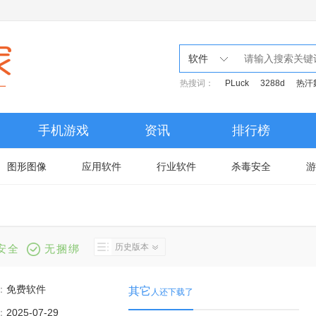
软件
热搜词：
PLuck
3288d
热汗
手机游戏
资讯
排行榜
图形图像
应用软件
行业软件
杀毒安全
游
历史版本
安全
无捆绑
：
免费软件
其它
人还下载了
：
2025-07-29