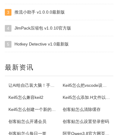
推流小助手 v1.0.0.0最新版
3
格尔维一键建站软件
通过软件可以建设网站，顶级域名2级域名全都一键生成。
JlmPack压缩包 v1.0.10官方版
4
Hotkey Detective v1.0最新版
5
Offline Commander
OfflineCommander是一个网页抓取工具，支持FILE、HTTP、HTTPS、FTP协议和Proxy，还可以对抓取回来的网页资料做关键字、网址、标题、内文、文件大小、格式、文件修改日期等检索设置。
最新资讯
Property Cube
PropertyCube是一款很酷的而简单快速的更改文件名软件，可同时改变文件的三个属性（只读、隐藏、存档）、两个时间标志（修改和创建日期）、重命名还具有替换、插入、增加、删除等功能。另外，重命名特点，如预习、撤销、错误日志，和相同的名字命名都可以更改。
让AI给自己装大脑！手把手教你学会安装使用Agent Skill
Keil5怎么把vscode设置外部编辑器
Keil5怎么兼容keil2
Keil5怎么添加.H文件以及Keil5添加.H文件的方法
电小二成套报价元件选型软件
Keil5怎么创建一个新的51单片机项目
创客贴怎么清除缓存
电小二电气选型报价软件是一款专业的电气元件选型软件，是利驰软件最新推出的一款客户端元件选型工具。电小二具有快速选型、查价、找样本、上手快的特点。电小二电气元件选型软件及元件库定期更新，永久免费。
创客贴怎么开通会员
创客贴怎么设置登录密码
AiPPT专家
创客贴怎么每日一签
阿里Qwen3.8官方网页版入口