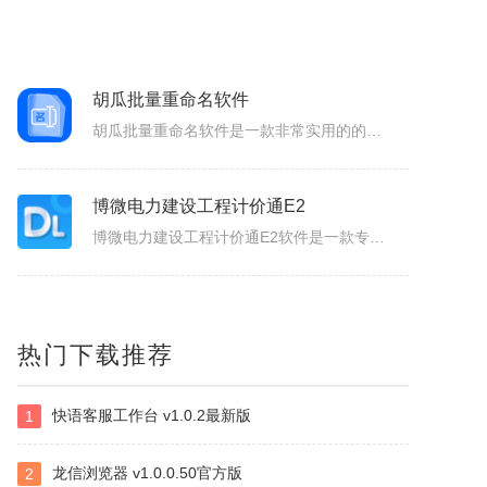
胡瓜发票批量打印
胡瓜发票打印助手一款专为企业财务、个体经营者设计的发票合并打印工具，支持OFD/PNG/PDF格式电子发票的批量导入与智能处理。用户可通过拖拽文件或一键添加实现快速导入，并自定义A4、A4-1-2-3-4/A5纸张的排版模板（如多张发票合并打印、清单自动适配），同时支持OFD转PDF格式，兼容性更强...
胡瓜批量重命名软件
胡瓜批量重命名软件是一款非常实用的的文件管理工具，软件功能强大，操作简单易用，支持Windows平台，并且兼容多种文件系统，支持批量修改文件名，提供批量修改文件名、提取文件名、新建文件夹等多种操作，满足用户多样化的需求，大大的提高工作效率，感兴趣的小伙伴赶快下载使用吧！胡瓜批量重命名软件功能1、批量...
博微电力建设工程计价通E2
博微电力建设工程计价通E2软件是一款专门辅助造价人员编制电力建设工程概预算、施工图预算综合单价法、招投标、施工结算造价文件的软件产品。
NirSoft SmartSniff
热门下载推荐
捕获通过网络适配器的TCP/IP数据包，并且可以以客户端和服务器之间的会话序列的形式查看所捕获取的数据。可以使用两种模式查看TCP/IP会话：ASCII模式（针对以文本为基础的协议，例如HTTP、SMTP，POP3和FTP。），十六进制转储模式（针对以非文本形式为基础的协议，例如DNS）。
快语客服工作台 v1.0.2最新版
1
Selteco Menu Maker
是一个专业级的网页菜单生成工具。中文支持较好。您不需要了解任何DTHML或JAVASCRIPT知识，简单的几步就可生成动态网页菜单。最主要的是，你可以随时修改随时预览，生成的。JS文件可嵌入任意一个网页中。你可以修改菜单背景颜色，字体颜色，子菜单项目。
龙信浏览器 v1.0.0.50官方版
2