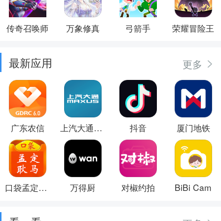
传奇召唤师
万象修真
弓箭手
荣耀冒险王
最新应用
更多
广东农信
上汽大通MAXUS
抖音
厦门地铁
口袋孟定耿马
万得厨
对椒约拍
BiBi Cam