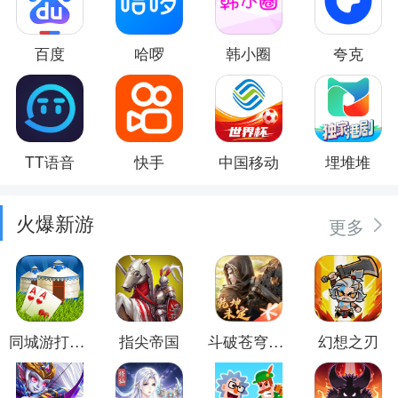
百度
哈啰
韩小圈
夸克
TT语音
快手
中国移动
埋堆堆
火爆新游
更多
同城游打大尖
指尖帝国
斗破苍穹：异火重燃
幻想之刃