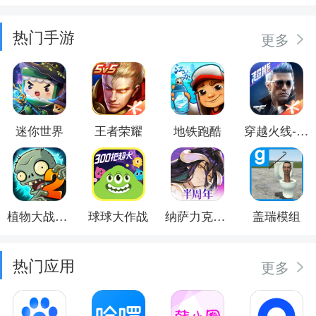
热门手游
更多
迷你世界
王者荣耀
地铁跑酷
穿越火线-枪战王者
植物大战僵尸2
球球大作战
纳萨力克之王
盖瑞模组
热门应用
更多