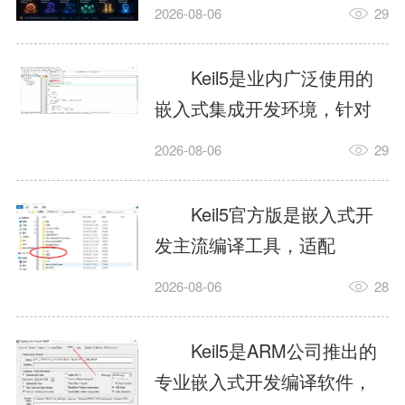
我订个明天早上的闹钟，它
2026-08-06
29
顶多回一段好的。为什么会
这样？因为AI，就是个只会
Keil5是业内广泛使用的
耍嘴皮子的书呆子。它脑子
嵌入式集成开发环境，针对
里有海量知识，但没有真正
ARM、51内核单片机提供编
2026-08-06
29
激发出来实力。而
译、调试、仿真一体化能
AgentSkill，就是给AI大脑装
力，代码编译稳定，调试工
Keil5官方版是嵌入式开
上的一双机械手，它真的能
具成熟，大量开源项目基于
发主流编译工具，适配
解决很多问题。1什么是
该平台开发。新项目需要单
STM32、51单片机等多款芯
AgentSkillSkill指...
2026-08-06
28
独下载对应芯片支持包，新
片，编辑器功能完善，支持
手配置难度较高，正版商业
在线调试、代码仿真，兼容
Keil5是ARM公司推出的
授权费用不菲，未授权版本
众多厂商芯片安装包。软件
专业嵌入式开发编译软件，
存在程序容量限制，适合硬
需要手动添加器件库，初次