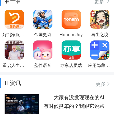
看一看
更多
好到家服务师
帝国史诗
Hohem Joy
再生之境
重启人生模拟器
蓝伴语音
亦享店员端
应用隐藏计算器
IT资讯
更多
大家有没发现现在的AI
有时候挺笨的？我跟它说帮