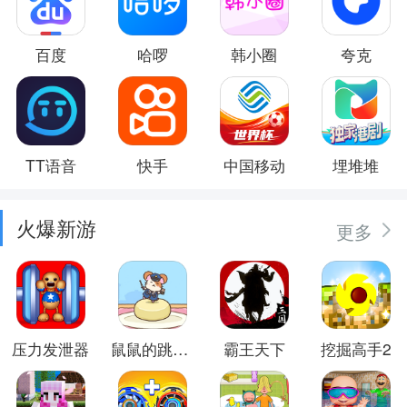
百度
哈啰
韩小圈
夸克
TT语音
快手
中国移动
埋堆堆
火爆新游
更多
压力发泄器
鼠鼠的跳跃冒险
霸王天下
挖掘高手2