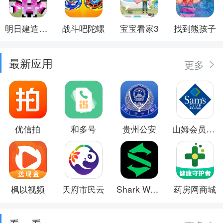
明日建造大师
战斗吧陀螺
宝宝看家3
找到熊孩子
最新应用
更多
优信拍
和多号
贵州公安
山姆会员商店
枫以视频
天府市民云
Shark Wear
药房网商城