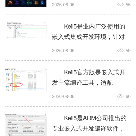
我订个明天早上的闹钟，它
2026-08-06
55
顶多回一段好的。为什么会
这样？因为AI，就是个只会
Keil5是业内广泛使用的
耍嘴皮子的书呆子。它脑子
嵌入式集成开发环境，针对
里有海量知识，但没有真正
ARM、51内核单片机提供编
2026-08-06
59
激发出来实力。而
译、调试、仿真一体化能
AgentSkill，就是给AI大脑装
力，代码编译稳定，调试工
Keil5官方版是嵌入式开
上的一双机械手，它真的能
具成熟，大量开源项目基于
发主流编译工具，适配
解决很多问题。1什么是
该平台开发。新项目需要单
STM32、51单片机等多款芯
AgentSkillSkill指...
2026-08-06
60
独下载对应芯片支持包，新
片，编辑器功能完善，支持
手配置难度较高，正版商业
在线调试、代码仿真，兼容
Keil5是ARM公司推出的
授权费用不菲，未授权版本
众多厂商芯片安装包。软件
专业嵌入式开发编译软件，
存在程序容量限制，适合硬
需要手动添加器件库，初次