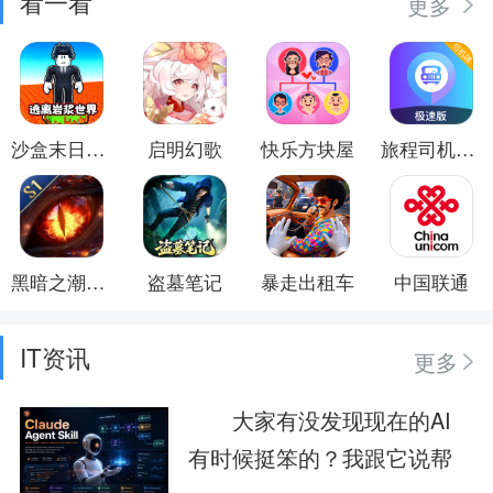
看一看
更多
沙盒末日世界
启明幻歌
快乐方块屋
旅程司机极速版
黑暗之潮：契约
盗墓笔记
暴走出租车
中国联通
IT资讯
更多
大家有没发现现在的AI
有时候挺笨的？我跟它说帮