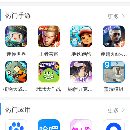
热门手游
更多
迷你世界
王者荣耀
地铁跑酷
穿越火线-枪战王者
植物大战僵尸2
球球大作战
纳萨力克之王
盖瑞模组
热门应用
更多