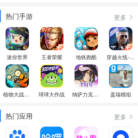
热门手游
更多
迷你世界
王者荣耀
地铁跑酷
穿越火线-枪战王者
植物大战僵尸2
球球大作战
纳萨力克之王
盖瑞模组
热门应用
更多