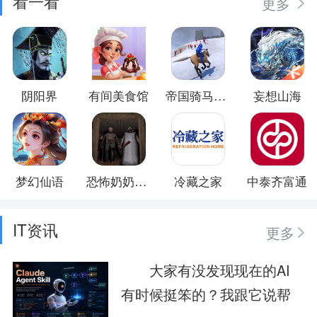
看一看
更多
阴阳界
有间美食馆
帝国骑马砍杀
妄想山海
梦幻仙语
恐怖奶奶惊魂夜
冷藏之家
中泰齐富通
IT资讯
更多
大家有没发现现在的AI
有时候挺笨的？我跟它说帮