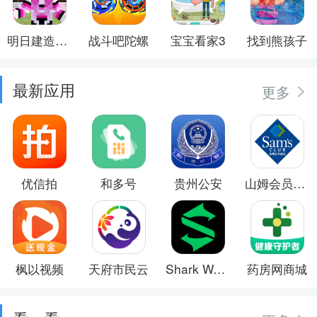
明日建造大师
战斗吧陀螺
宝宝看家3
找到熊孩子
最新应用
更多
优信拍
和多号
贵州公安
山姆会员商店
枫以视频
天府市民云
Shark Wear
药房网商城