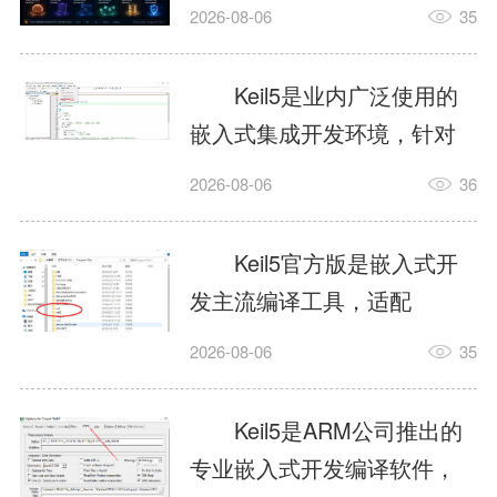
我订个明天早上的闹钟，它
2026-08-06
35
顶多回一段好的。为什么会
这样？因为AI，就是个只会
Keil5是业内广泛使用的
耍嘴皮子的书呆子。它脑子
嵌入式集成开发环境，针对
里有海量知识，但没有真正
ARM、51内核单片机提供编
2026-08-06
36
激发出来实力。而
译、调试、仿真一体化能
AgentSkill，就是给AI大脑装
力，代码编译稳定，调试工
Keil5官方版是嵌入式开
上的一双机械手，它真的能
具成熟，大量开源项目基于
发主流编译工具，适配
解决很多问题。1什么是
该平台开发。新项目需要单
STM32、51单片机等多款芯
AgentSkillSkill指...
2026-08-06
35
独下载对应芯片支持包，新
片，编辑器功能完善，支持
手配置难度较高，正版商业
在线调试、代码仿真，兼容
Keil5是ARM公司推出的
授权费用不菲，未授权版本
众多厂商芯片安装包。软件
专业嵌入式开发编译软件，
存在程序容量限制，适合硬
需要手动添加器件库，初次