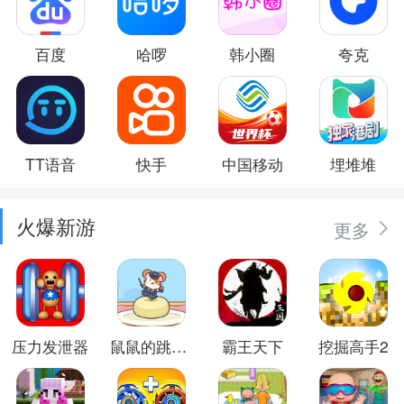
百度
哈啰
韩小圈
夸克
TT语音
快手
中国移动
埋堆堆
火爆新游
更多
压力发泄器
鼠鼠的跳跃冒险
霸王天下
挖掘高手2