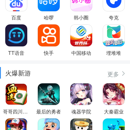
百度
哈啰
韩小圈
夸克
TT语音
快手
中国移动
埋堆堆
火爆新游
更多
哥哥四川麻将
最后的勇者
魂器学院
大秦霸业