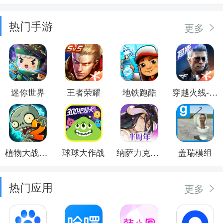
热门手游
更多
迷你世界
王者荣耀
地铁跑酷
穿越火线-枪战王者
植物大战僵尸2
球球大作战
纳萨力克之王
盖瑞模组
热门应用
更多