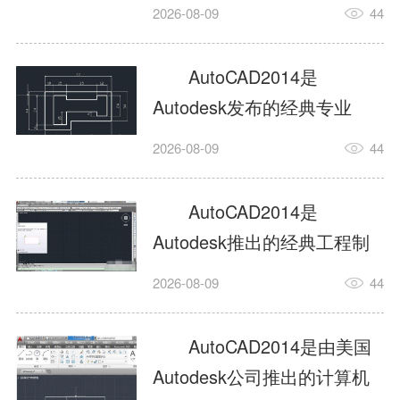
工具，主打稳定2D施工图绘
2026-08-09
44
制与轻量化三维建模，适配
建筑、机械、室内、市政多
AutoCAD2014是
行业工程设计。版本新增图
Autodesk发布的经典专业
纸标签页、实景地理地图、
CAD制图设计软件，是工程
2026-08-09
44
协同设计交流模块，优化命
设计领域使用率极高的老牌
令行智能纠错与图层批量管
绘图工具。软件专注精准二
AutoCAD2014是
理，支持Win8触屏操作、点
维绘图、图纸编辑、参数化
Autodesk推出的经典工程制
云扫描数据导入，兼容各类
设计及基础三维建模，广泛
图设计软件，主打高效精准
DWG图纸格式，文件互通...
2026-08-09
44
应用于建筑设计、机械制
的二维工程绘图与基础三维
造、土木工程、室内设计等
建模作业，适配建筑、机
AutoCAD2014是由美国
多个行业。软件优化绘图流
械、市政、室内设计等多行
Autodesk公司推出的计算机
畅度与文件兼容性，支持参
业场景。软件优化运行机制