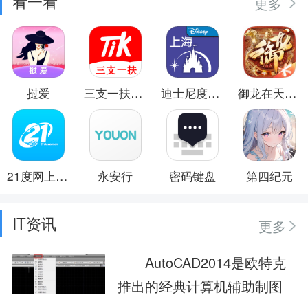
看一看
更多
挝爱
三支一扶题小宝
迪士尼度假区
御龙在天手游
21度网上商城
永安行
密码键盘
第四纪元
IT资讯
更多
AutoCAD2014是欧特克
推出的经典计算机辅助制图