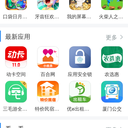
口袋日月游戏软件
牙齿狂欢派对
我的屏幕在喷钱
火柴人之觉醒年代
最新应用
更多
动卡空间
百合网
应用安全锁
农选惠
三毛游全球景点讲解语音导游
特价民宿预订
优e出租司机
厦门公交