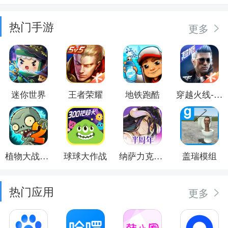
热门手游
更多
迷你世界
王者荣耀
地铁跑酷
穿越火线-枪战王者
植物大战僵尸2
球球大作战
纳萨力克之王
盖瑞模组
热门应用
更多