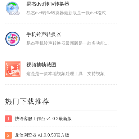
易杰dvd转flv转换器
易杰dvd转flv转换器最新版是一款dvd格式转flv格式的应用工具，易杰dvd转flv转换器官方版支持高质量的把DVD光盘转换输出Flash的FLV、SWF、F4V和AVI、VCD、SVCD、WMV等视频格式，易杰dvd转flv转换器还可以把多个片段合并成一个DVD标题/音节。软件特色1、易杰dv...
手机铃声转换器
易杰手机铃声转换器最新版是一款多功能的手机铃声转换软件，易杰手机铃声转换器官方版软件具有强大的音频转换功能，同时还支持视频文件格式转换，易杰手机铃声转换器支持目前所有流行的音、视频文件格式，如：MP3/MP2/OGG/APE/WAV/WMA/等，且转换简单、快速。易杰手机铃声转换器基本简介易杰手机铃...
视频抽帧截图
这是是一款本地视频处理工具，支持视频单帧无损导出、视频截图、批量抽帧、视频裁剪、视频拼接和视频变速，素材在本机处理，文件无需上传，适合从视频中提取关键画面、整理多张原图或快速处理视频片段。视频抽帧：播放并定位到目标画面，显示当前帧号，支持上一帧、下一帧微调，一键导出单张PNG无损原图。视频批量抽帧截...
虹盘
热门下载推荐
虹盘是一款云存储产品，核心功能是家庭数据的在线管理、备份、同步、分享，主要特点是家庭成员既可以共同管理家庭内的共享数据，也可以管理自身的个人数据，并且具有消息推送、好友管理、文件外链、多账号登录、日志管理等其他功能，拥有web、pc、android、ios等多个客户端，是云时代家庭数据的管理平台。
快语客服工作台 v1.0.2最新版
1
ImapBox邮箱网盘
ImapBox是一款高安全性的纯单机版邮箱云存储软件。ImapBox仅和您的email所在的全球各大邮局服务商进行数据上传和下载通讯（Imap全球标准通讯协议）。ImapBox本身并不提供给您任何数据存储空间。您的存储空间属于您自已的邮箱空间的总和。iMapBox内置了强大的数据检索引擎，文件高速同...
龙信浏览器 v1.0.0.50官方版
2