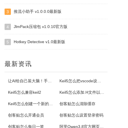
推流小助手 v1.0.0.0最新版
3
小云
小云是一款提供移动端与PC端文件传输连通的应用软件。可以将您家里的PC变为您手机可以随处访问的云存储（网盘）。您可以在外出时，随时随地方便的登录并且上传下载您需要的任何照片、音乐、视频或者其它文件。
JlmPack压缩包 v1.0.10官方版
4
Hotkey Detective v1.0最新版
5
云诺
云诺网盘官方版是一款简洁实用、轻松上手的免费云服务软件，云诺网盘官方版能完美地实现身为云最基本的存储和同步功能，还能让用户方便极速的传送文件。云诺的最大价值，就是帮助用户节省时间。云诺是国内第一款真正的跨平台云服务，拥有专利待审的即时推送、增量同步等高端技术。云诺网盘软件特色1、文件链接功能：您可以...
最新资讯
NetStumbler
NetStumbler是Windows平台下最著名的查找无线接入点的免费工具，NetStumbler支持PCMCIA无线网卡，还支持全球GPS卫星定位系统。NetStumbler支持服务集识别符(SSID)、无线加密协议(WiredEquivalentPrivacy-WEP)、开放式认证、共享密码认...
让AI给自己装大脑！手把手教你学会安装使用Agent Skill
Keil5怎么把vscode设置外部编辑器
Keil5怎么兼容keil2
Keil5怎么添加.H文件以及Keil5添加.H文件的方法
Blaze MediaPro
Keil5怎么创建一个新的51单片机项目
创客贴怎么清除缓存
BlazeMediaPro是一款造型新颖，功能齐全的多媒体工具，它支持几乎所有的音频、视频格式及其播放列表（MP3、MP2、ASF、MPG、MPEG、MPE、AVI、WMA、WMV、VIV、MOV、QT、WAV、CDA、DAT、ASX、WAX、M3U、WVX、MIDI、AIFF、AU、SND），能进...
创客贴怎么开通会员
创客贴怎么设置登录密码
ColorSPY
创客贴怎么每日一签
阿里Qwen3.8官方网页版入口