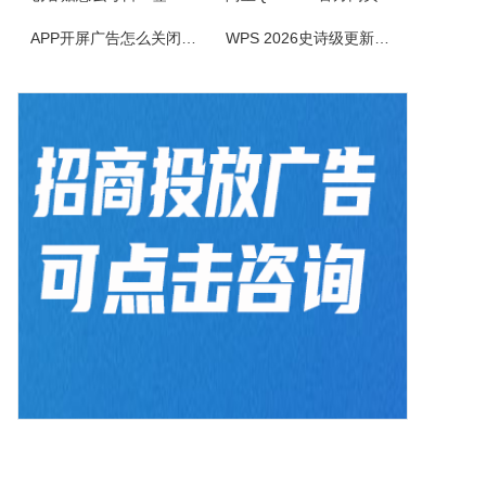
ColorSPY是一款专业实用的屏幕取色与色码转换工具，用于屏幕任意颜色提取、色码转换与颜色管理，支持多种常用色码格式，广泛应用于网页设计、平面绘图、编程开发等场景。取色精准快速，能轻松获取屏幕任意位置的颜色信息。ColorSPY功能1.实时屏幕取色，鼠标悬停即可获取屏幕任意位置颜色，无需复杂操作。...
APP开屏广告怎么关闭？3招彻底关闭跳转
WPS 2026史诗级更新！重构存储管理，深度融合AI应用