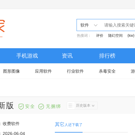
软件
热搜词：
评价
随幻空间
{kw}
手机游戏
资讯
排行榜
图形图像
应用软件
行业软件
杀毒安全
游
最新版
历史版本
安全
无捆绑
：
收费软件
其它
人还下载了
：
2026-06-04