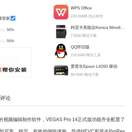
WPS Office
226.09MB /办公软件
脑管家
柯尼卡美能达Konica Minolta bizhub 227i 驱动
50%
7.00M /驱动下载
50%
QQ怀旧版
216.94M /聊天工具
爱普生Epson L4260 驱动
66.56M /驱动下载
评论
频编辑制作软件，VEGAS Pro 14正式版功能齐全配置了
可靠、稳定、有效的编辑体验。凭借HEVC和原生ProRes