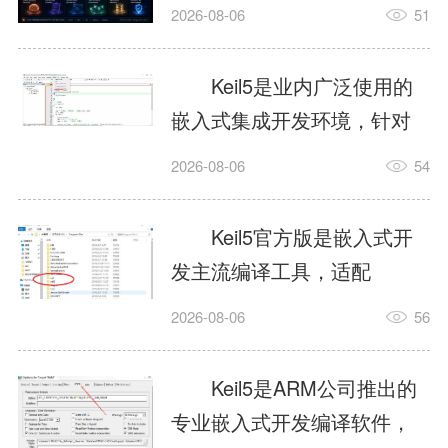
我订个明天早上的闹钟，它
2026-08-06
51
顶多回一段好的。为什么会
这样？因为AI，就是个只会
Keil5是业内广泛使用的
耍嘴皮子的书呆子。它脑子
嵌入式集成开发环境，针对
里有海量知识，但没有真正
ARM、51内核单片机提供编
2026-08-06
54
激发出来实力。而
译、调试、仿真一体化能
AgentSkill，就是给AI大脑装
力，代码编译稳定，调试工
Keil5官方版是嵌入式开
上的一双机械手，它真的能
具成熟，大量开源项目基于
发主流编译工具，适配
解决很多问题。1什么是
该平台开发。新项目需要单
STM32、51单片机等多款芯
AgentSkillSkill指...
2026-08-06
56
独下载对应芯片支持包，新
片，编辑器功能完善，支持
手配置难度较高，正版商业
在线调试、代码仿真，兼容
Keil5是ARM公司推出的
授权费用不菲，未授权版本
众多厂商芯片安装包。软件
专业嵌入式开发编译软件，
存在程序容量限制，适合硬
需要手动添加器件库，初次