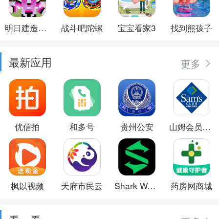
明日建造大师
战斗吧陀螺
宝宝看家3
找到熊孩子
最新应用
更多
优信拍
和多号
贵州公安
山姆会员商店
枫以视频
天府市民云
Shark Wear
药房网商城