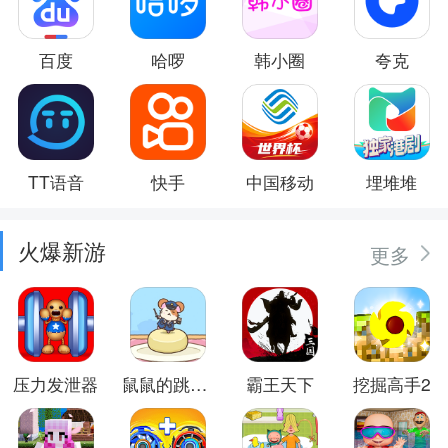
百度
哈啰
韩小圈
夸克
TT语音
快手
中国移动
埋堆堆
火爆新游
更多
压力发泄器
鼠鼠的跳跃冒险
霸王天下
挖掘高手2