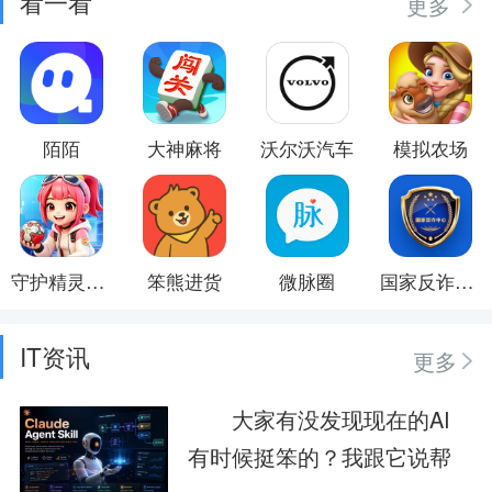
看一看
更多
陌陌
大神麻将
沃尔沃汽车
模拟农场
守护精灵奇迹
笨熊进货
微脉圈
国家反诈中心
IT资讯
更多
大家有没发现现在的AI
有时候挺笨的？我跟它说帮