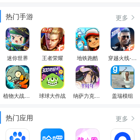
热门手游
更多
迷你世界
王者荣耀
地铁跑酷
穿越火线-枪战王者
植物大战僵尸2
球球大作战
纳萨力克之王
盖瑞模组
热门应用
更多