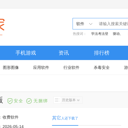
软件
热搜词：
学法考法登
驱动、
手机游戏
资讯
排行榜
图形图像
应用软件
行业软件
杀毒安全
游
版
历史版本
安全
无捆绑
：
收费软件
其它
人还下载了
：
2026-05-14