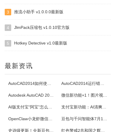
南昌麻将使用无花牌的136张麻将，分别为东、南、西、北，门风东者为庄家，其余均为旁家。每人手里抓13张牌，通过吃牌、碰牌、杠牌等方式，使手牌按照相关规定的牌型条件和牌。在游戏中对和牌没有要求，和牌者胜，被和牌者负，荒庄时计和局。南昌麻将特色：特色1：翻精是南昌麻将的最大特色，由于精在牌局中的万能搭配...
推流小助手 v1.0.0.0最新版
3
四块子
JlmPack压缩包 v1.0.10官方版
4
四块子又称走四块，是20世纪六七十年代流行语鲁西乡间地头的一个小游戏。棋盘由横竖各四条直线交叉构成，共16个棋点，双方各执四枚棋子区分敌我。对局时，棋子可沿直线每次移动一格，若己方两子与对方一子连成一线且线上无他子，则可吃掉该子，此规则称为小吃。当一方棋子被吃得只剩一枚时即为输。本软件将现实中的四块...
Hotkey Detective v1.0最新版
5
白金岛掼蛋
掼蛋是一种以华东为主，在淮安以及周边地区广为流传的扑克游戏，起源于江苏省淮安市，故又称淮安掼蛋，是由地方的扑克牌局跑得快和八十分发展演化而来。★★★游戏特色★★★经典掼蛋，正宗地道玩法劲爆体验，玩法多样超刺激组队PK，高手过招见真章电视独播，真人竞技挑战赛
最新资讯
腾讯桌球
AutoCAD2014如何使用图案填充
AutoCAD2014运行错误怎么办
《腾讯桌球》真人实时对战桌球手游，还原现实桌球玩法-8球、斯诺克、9球、血流玩法，简单流行的操作方式，绚丽的动画特效，配以真实的物理参数，精准的进球，激动人心的赛事。游戏设有1V1匹配、3人欢乐场、8人锦标赛、斯诺克、9球玩法、血流等玩法，玩家可以自由选择参与，并用自己精湛的技巧来获得丰厚的奖金。尖...
Autodesk AutoCAD 2014安装教程
微信新功能+1！图片视频合并功能来了
超级台球大师
AI版支付宝“阿宝”怎么用？右滑切换方法与内测邀请码获取指南
支付宝新功能：AI清爽版“阿宝”公测！
《超级台球大师》是一款能成为荣耀王者的桌球游戏，排位赛的玩法真的太！爽！啦！游戏还原了真实的8球和斯诺克玩法，简单易上手的操作方式，真实的物理反馈，配以炫酷的动画特效，加上激动人心的赛事。我们在线上为广大球友准备了一个丰富多彩的桌球竞技世界。
OpenClaw小龙虾微信接入教程：服务器部署、API Key配置
豆包与千问智能体7月15日下线！附3步完整数据备份与导出教程
史诗级更新！全新豆包视频通话功能来了
红色警戒2共和国之辉快捷键