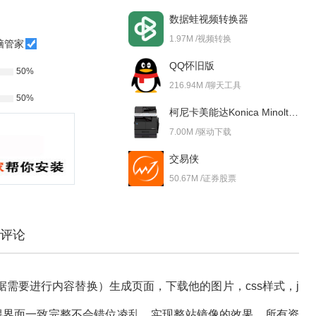
数据蛙视频转换器
1.97M /视频转换
脑管家
QQ怀旧版
50%
216.94M /聊天工具
50%
柯尼卡美能达Konica Minolta bizhub 227i 驱动
7.00M /驱动下载
交易侠
50.67M /证券股票
评论
需要进行内容替换）生成页面，下载他的图片，css样式，j
得界面一致完整不会错位凌乱，实现整站镜像的效果，所有资