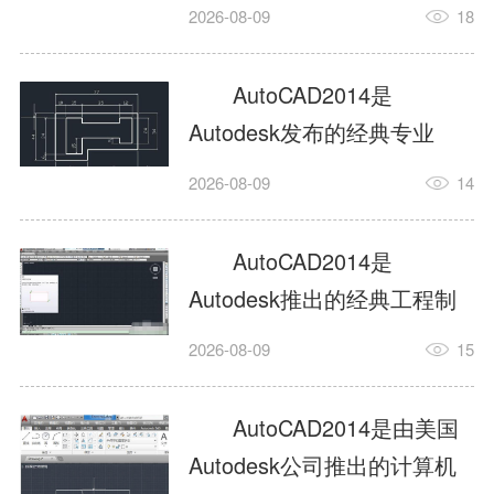
工具，主打稳定2D施工图绘
2026-08-09
18
制与轻量化三维建模，适配
建筑、机械、室内、市政多
AutoCAD2014是
行业工程设计。版本新增图
Autodesk发布的经典专业
纸标签页、实景地理地图、
CAD制图设计软件，是工程
2026-08-09
14
协同设计交流模块，优化命
设计领域使用率极高的老牌
令行智能纠错与图层批量管
绘图工具。软件专注精准二
AutoCAD2014是
理，支持Win8触屏操作、点
维绘图、图纸编辑、参数化
Autodesk推出的经典工程制
云扫描数据导入，兼容各类
设计及基础三维建模，广泛
图设计软件，主打高效精准
DWG图纸格式，文件互通...
2026-08-09
15
应用于建筑设计、机械制
的二维工程绘图与基础三维
造、土木工程、室内设计等
建模作业，适配建筑、机
AutoCAD2014是由美国
多个行业。软件优化绘图流
械、市政、室内设计等多行
Autodesk公司推出的计算机
畅度与文件兼容性，支持参
业场景。软件优化运行机制