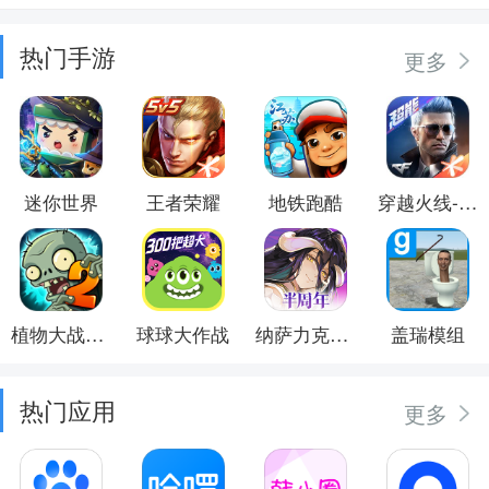
热门手游
更多
迷你世界
王者荣耀
地铁跑酷
穿越火线-枪战王者
植物大战僵尸2
球球大作战
纳萨力克之王
盖瑞模组
热门应用
更多