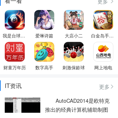
看一看
更多
我是台球大师
爱琳诗篇
大店小二
白金岛手游放炮罚
财童万年历
数字高手
刺激保龄球
网上地电
IT资讯
更多
AutoCAD2014是欧特克
推出的经典计算机辅助制图