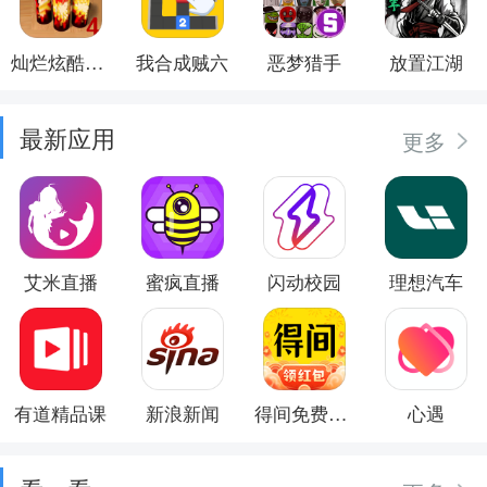
灿烂炫酷模拟器
我合成贼六
恶梦猎手
放置江湖
最新应用
更多
艾米直播
蜜疯直播
闪动校园
理想汽车
有道精品课
新浪新闻
得间免费小说
心遇