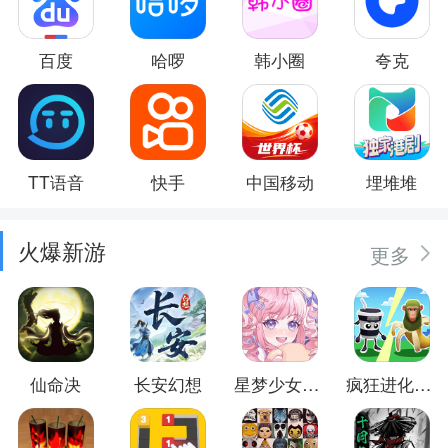
百度
哈啰
韩小圈
夸克
TT语音
快手
中国移动
埋堆堆
火爆新游
更多
仙命决
长安幻想
星梦少女换装
疯狂进化防卫战