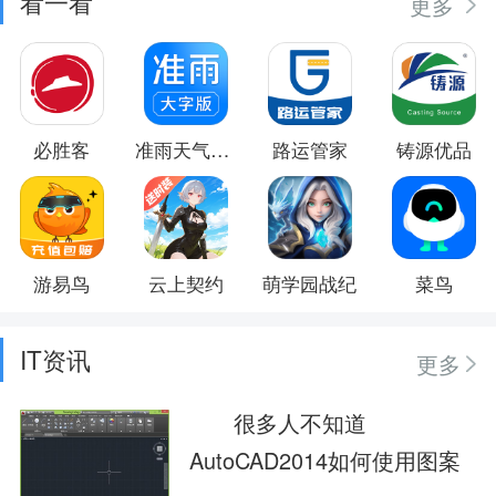
看一看
更多
必胜客
准雨天气大字版
路运管家
铸源优品
游易鸟
云上契约
萌学园战纪
菜鸟
IT资讯
更多
很多人不知道
AutoCAD2014如何使用图案