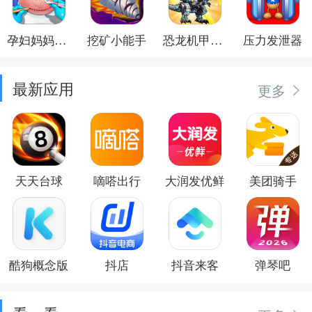
孕妇妈妈日记
挖矿小能手
恐龙机甲射手
压力发泄器
最新应用
更多
天天台球
嘀嗒出行
大润发优鲜
美团骑手
酷狗概念版
抖店
抖音来客
弹琴吧