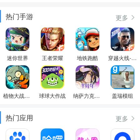
热门手游
更多
迷你世界
王者荣耀
地铁跑酷
穿越火线-枪战王者
植物大战僵尸2
球球大作战
纳萨力克之王
盖瑞模组
热门应用
更多