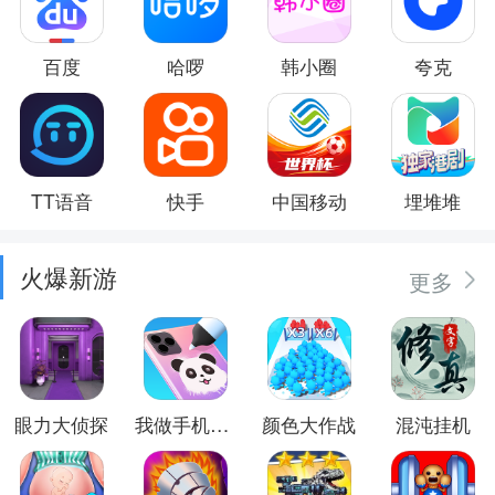
百度
哈啰
韩小圈
夸克
TT语音
快手
中国移动
埋堆堆
火爆新游
更多
眼力大侦探
我做手机壳特好看
颜色大作战
混沌挂机