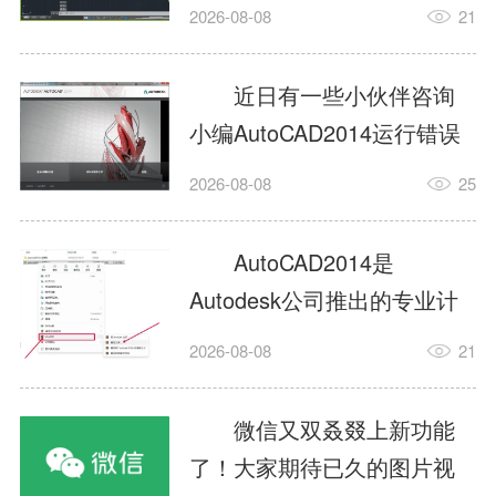
填充?今日为你们带来的文章
2026-08-08
21
是关于AutoCAD2014如何使
用图案填充的内容，还有不
近日有一些小伙伴咨询
清楚小伙伴和小编一起去学
小编AutoCAD2014运行错误
习一下吧。1.打开
怎么办?下面就为大家带来了
2026-08-08
25
AutoCAD2014这款软件，进
AutoCAD2014运行错误怎么
入AutoCAD2014的操作界
办的解决方法，有需要的小
AutoCAD2014是
面，如图所示：2.在该界面内
伙伴可以来了解了解哦。1.打
Autodesk公司推出的专业计
找到矩形选项，如图所示：3.
开控制面板，选择
算机辅助设计（CAD）软
点击矩...
2026-08-08
21
AutodeskAutoCAD2014。2.
件，广泛应用于机械、电
等AutodeskAutoCAD2014的
子、建筑、服装等多个工程
微信又双叒叕上新功能
安装程序加载完毕。3.选择添
与设计领域。作为行业标准
了！大家期待已久的图片视
加/...
工具之一，它提供了强大的