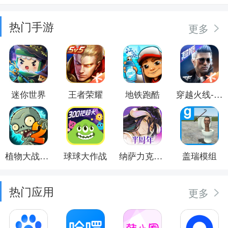
热门手游
更多
迷你世界
王者荣耀
地铁跑酷
穿越火线-枪战王者
植物大战僵尸2
球球大作战
纳萨力克之王
盖瑞模组
热门应用
更多