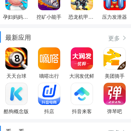
孕妇妈妈日记
挖矿小能手
恐龙机甲射手
压力发泄器
最新应用
更多
天天台球
嘀嗒出行
大润发优鲜
美团骑手
酷狗概念版
抖店
抖音来客
弹琴吧