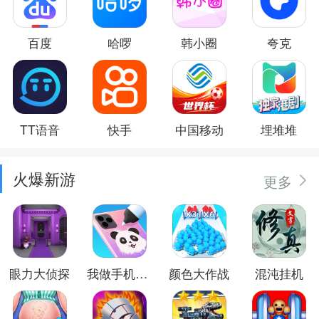
百度
哈啰
韩小圈
夸克
TT语音
快手
中国移动
埋堆堆
火爆新游
更多
眼力大侦探
我做手机壳特好看
颜色大作战
混沌挂机