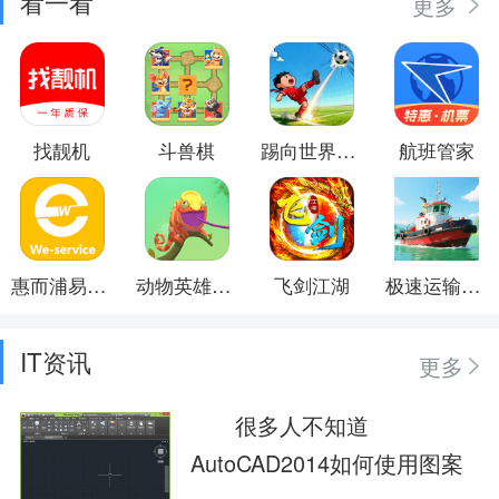
看一看
更多
找靓机
斗兽棋
踢向世界尽头
航班管家
惠而浦易服务
动物英雄总动员
飞剑江湖
极速运输英雄
IT资讯
更多
很多人不知道
AutoCAD2014如何使用图案