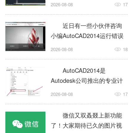
填充?今日为你们带来的文章
2026-08-08
17
是关于AutoCAD2014如何使
用图案填充的内容，还有不
近日有一些小伙伴咨询
清楚小伙伴和小编一起去学
小编AutoCAD2014运行错误
习一下吧。1.打开
怎么办?下面就为大家带来了
2026-08-08
18
AutoCAD2014这款软件，进
AutoCAD2014运行错误怎么
入AutoCAD2014的操作界
办的解决方法，有需要的小
AutoCAD2014是
面，如图所示：2.在该界面内
伙伴可以来了解了解哦。1.打
Autodesk公司推出的专业计
找到矩形选项，如图所示：3.
开控制面板，选择
算机辅助设计（CAD）软
点击矩...
2026-08-08
17
AutodeskAutoCAD2014。2.
件，广泛应用于机械、电
等AutodeskAutoCAD2014的
子、建筑、服装等多个工程
微信又双叒叕上新功能
安装程序加载完毕。3.选择添
与设计领域。作为行业标准
了！大家期待已久的图片视
加/...
工具之一，它提供了强大的