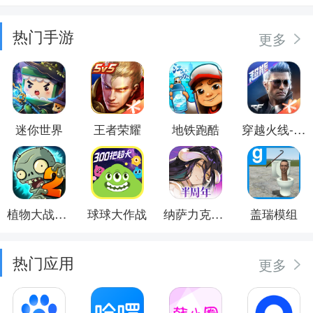
热门手游
更多
迷你世界
王者荣耀
地铁跑酷
穿越火线-枪战王者
植物大战僵尸2
球球大作战
纳萨力克之王
盖瑞模组
热门应用
更多