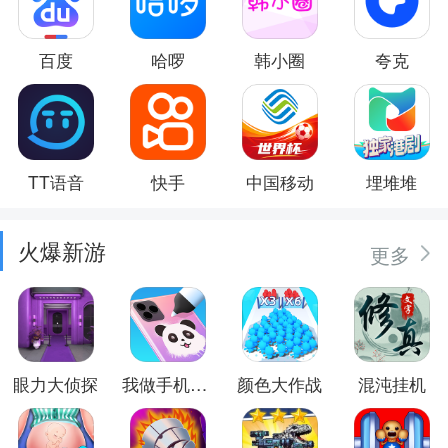
百度
哈啰
韩小圈
夸克
TT语音
快手
中国移动
埋堆堆
火爆新游
更多
眼力大侦探
我做手机壳特好看
颜色大作战
混沌挂机