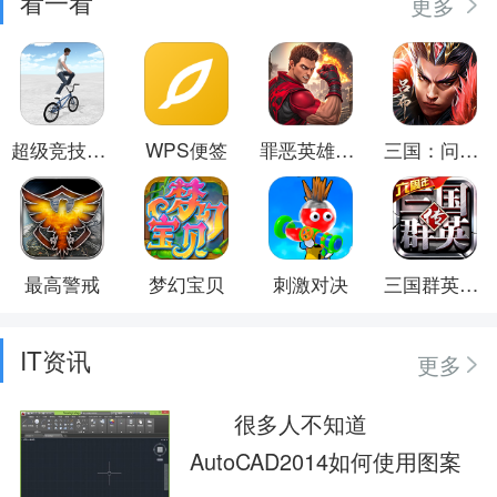
看一看
更多
超级竞技世界
WPS便签
罪恶英雄都市
三国：问鼎山河
最高警戒
梦幻宝贝
刺激对决
三国群英传-争霸
IT资讯
更多
很多人不知道
AutoCAD2014如何使用图案