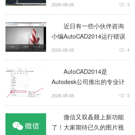
填充?今日为你们带来的文章
2026-08-08
3
是关于AutoCAD2014如何使
用图案填充的内容，还有不
近日有一些小伙伴咨询
清楚小伙伴和小编一起去学
小编AutoCAD2014运行错误
习一下吧。1.打开
怎么办?下面就为大家带来了
2026-08-08
4
AutoCAD2014这款软件，进
AutoCAD2014运行错误怎么
入AutoCAD2014的操作界
办的解决方法，有需要的小
AutoCAD2014是
面，如图所示：2.在该界面内
伙伴可以来了解了解哦。1.打
Autodesk公司推出的专业计
找到矩形选项，如图所示：3.
开控制面板，选择
算机辅助设计（CAD）软
点击矩...
2026-08-08
3
AutodeskAutoCAD2014。2.
件，广泛应用于机械、电
等AutodeskAutoCAD2014的
子、建筑、服装等多个工程
微信又双叒叕上新功能
安装程序加载完毕。3.选择添
与设计领域。作为行业标准
了！大家期待已久的图片视
加/...
工具之一，它提供了强大的