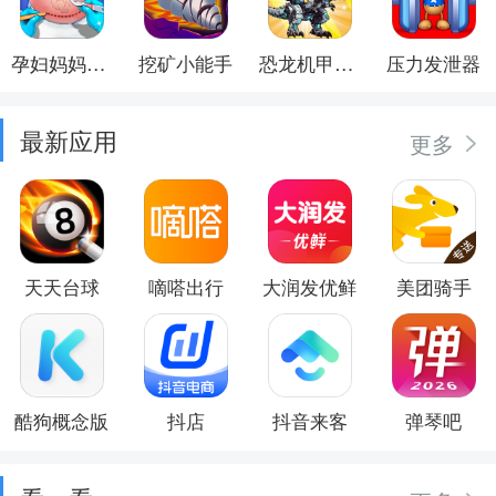
孕妇妈妈日记
挖矿小能手
恐龙机甲射手
压力发泄器
最新应用
更多
天天台球
嘀嗒出行
大润发优鲜
美团骑手
酷狗概念版
抖店
抖音来客
弹琴吧