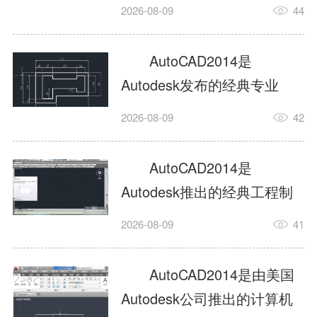
工具，主打稳定2D施工图绘
2026-08-09
44
制与轻量化三维建模，适配
建筑、机械、室内、市政多
AutoCAD2014是
行业工程设计。版本新增图
Autodesk发布的经典专业
纸标签页、实景地理地图、
CAD制图设计软件，是工程
2026-08-09
42
协同设计交流模块，优化命
设计领域使用率极高的老牌
令行智能纠错与图层批量管
绘图工具。软件专注精准二
AutoCAD2014是
理，支持Win8触屏操作、点
维绘图、图纸编辑、参数化
Autodesk推出的经典工程制
云扫描数据导入，兼容各类
设计及基础三维建模，广泛
图设计软件，主打高效精准
DWG图纸格式，文件互通...
2026-08-09
41
应用于建筑设计、机械制
的二维工程绘图与基础三维
造、土木工程、室内设计等
建模作业，适配建筑、机
AutoCAD2014是由美国
多个行业。软件优化绘图流
械、市政、室内设计等多行
Autodesk公司推出的计算机
畅度与文件兼容性，支持参
业场景。软件优化运行机制