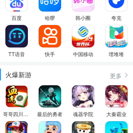
百度
哈啰
韩小圈
夸克
TT语音
快手
中国移动
埋堆堆
火爆新游
更多
哥哥四川麻将
最后的勇者
魂器学院
大秦霸业