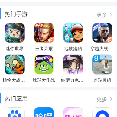
热门手游
更多
迷你世界
王者荣耀
地铁跑酷
穿越火线-枪战王者
植物大战僵尸2
球球大作战
纳萨力克之王
盖瑞模组
热门应用
更多