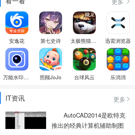
看一看
更多
安逸花
第七史诗
太极熊猫3:猎龙
迅雷浏览器
万能水印相机
照顾JoJo
台球风云
乐消消
IT资讯
更多
AutoCAD2014是欧特克
推出的经典计算机辅助制图