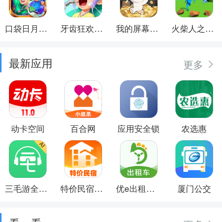
口袋日月游戏软件
牙齿狂欢派对
我的屏幕在喷钱
火柴人之觉醒年代
最新应用
更多
动卡空间
百合网
应用安全锁
农选惠
三毛游全球景点讲解语音导游
特价民宿预订
优e出租司机
厦门公交