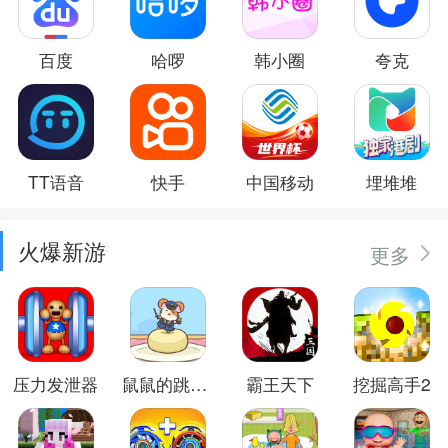
百度
哈啰
韩小圈
夸克
TT语音
快手
中国移动
埋堆堆
火爆新游
更多
压力发泄器
鼠鼠的跳跃冒险
霸王天下
挖掘高手2