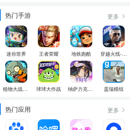
热门手游
更多
迷你世界
王者荣耀
地铁跑酷
穿越火线-枪战王者
植物大战僵尸2
球球大作战
纳萨力克之王
盖瑞模组
热门应用
更多