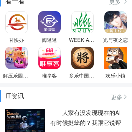
看一看
更多
甘快办
闽逛逛
WEEK AQUA
光与夜之恋
解压乐园模拟器
唯享客
多乐中国象棋
欢乐小镇
IT资讯
更多
大家有没发现现在的AI
有时候挺笨的？我跟它说帮