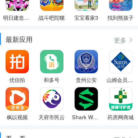
明日建造大师
战斗吧陀螺
宝宝看家3
找到熊孩子
最新应用
更多
优信拍
和多号
贵州公安
山姆会员商店
枫以视频
天府市民云
Shark Wear
药房网商城