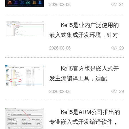
我订个明天早上的闹钟，它
2026-08-06
31
顶多回一段好的。为什么会
这样？因为AI，就是个只会
Keil5是业内广泛使用的
耍嘴皮子的书呆子。它脑子
嵌入式集成开发环境，针对
里有海量知识，但没有真正
ARM、51内核单片机提供编
2026-08-06
29
激发出来实力。而
译、调试、仿真一体化能
AgentSkill，就是给AI大脑装
力，代码编译稳定，调试工
Keil5官方版是嵌入式开
上的一双机械手，它真的能
具成熟，大量开源项目基于
发主流编译工具，适配
解决很多问题。1什么是
该平台开发。新项目需要单
STM32、51单片机等多款芯
AgentSkillSkill指...
2026-08-06
29
独下载对应芯片支持包，新
片，编辑器功能完善，支持
手配置难度较高，正版商业
在线调试、代码仿真，兼容
Keil5是ARM公司推出的
授权费用不菲，未授权版本
众多厂商芯片安装包。软件
专业嵌入式开发编译软件，
存在程序容量限制，适合硬
需要手动添加器件库，初次