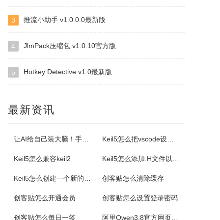
推流小助手 v1.0.0.0最新版
3
ImapBox邮箱网盘
ImapBox是一款高安全性的纯单机版邮箱云存储软件。ImapBox仅和您的email所在的全球各大邮局服务商进行数据上传和下载通讯（Imap全球标准通讯协议）。ImapBox本身并不提供给您任何数据存储空间。您的存储空间属于您自已的邮箱空间的总和。iMapBox内置了强大的数据检索引擎，文件高速同...
JlmPack压缩包 v1.0.10官方版
4
Hotkey Detective v1.0最新版
5
小云
小云是一款提供移动端与PC端文件传输连通的应用软件。可以将您家里的PC变为您手机可以随处访问的云存储（网盘）。您可以在外出时，随时随地方便的登录并且上传下载您需要的任何照片、音乐、视频或者其它文件。
最新资讯
云诺
云诺网盘官方版是一款简洁实用、轻松上手的免费云服务软件，云诺网盘官方版能完美地实现身为云最基本的存储和同步功能，还能让用户方便极速的传送文件。云诺的最大价值，就是帮助用户节省时间。云诺是国内第一款真正的跨平台云服务，拥有专利待审的即时推送、增量同步等高端技术。云诺网盘软件特色1、文件链接功能：您可以...
让AI给自己装大脑！手把手教你学会安装使用Agent Skill
Keil5怎么把vscode设置外部编辑器
Keil5怎么兼容keil2
Keil5怎么添加.H文件以及Keil5添加.H文件的方法
NetStumbler
Keil5怎么创建一个新的51单片机项目
创客贴怎么清除缓存
NetStumbler是Windows平台下最著名的查找无线接入点的免费工具，NetStumbler支持PCMCIA无线网卡，还支持全球GPS卫星定位系统。NetStumbler支持服务集识别符(SSID)、无线加密协议(WiredEquivalentPrivacy-WEP)、开放式认证、共享密码认...
创客贴怎么开通会员
创客贴怎么设置登录密码
Blaze MediaPro
创客贴怎么每日一签
阿里Qwen3.8官方网页版入口