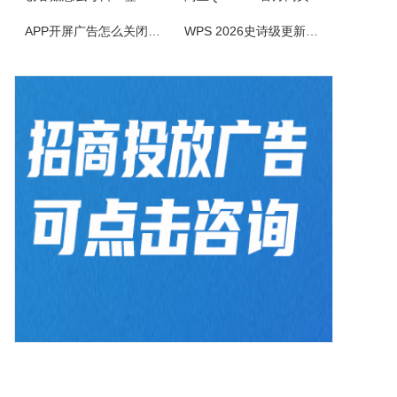
BlazeMediaPro是一款造型新颖，功能齐全的多媒体工具，它支持几乎所有的音频、视频格式及其播放列表（MP3、MP2、ASF、MPG、MPEG、MPE、AVI、WMA、WMV、VIV、MOV、QT、WAV、CDA、DAT、ASX、WAX、M3U、WVX、MIDI、AIFF、AU、SND），能进...
APP开屏广告怎么关闭？3招彻底关闭跳转
WPS 2026史诗级更新！重构存储管理，深度融合AI应用