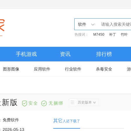
软件
热搜词：
M7450
补丁
竹叶
手机游戏
资讯
排行榜
图形图像
应用软件
行业软件
杀毒安全
游
最新版
历史版本
安全
无捆绑
：
免费软件
其它
人还下载了
：
2026-05-13