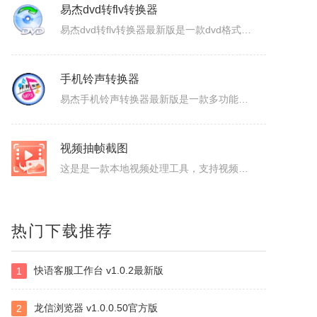
ColorSPY
ColorSPY是一款专业实用的屏幕取色与色码转换工具，用于屏幕任意颜色提取、色码转换与颜色管理，支持多种常用色码格式，广泛应用于网页设计、平面绘图、编程开发等场景。取色精准快速，能轻松获取屏幕任意位置的颜色信息。ColorSPY功能1.实时屏幕取色，鼠标悬停即可获取屏幕任意位置颜色，无需复杂操作。...
易杰dvd转flv转换器
易杰dvd转flv转换器最新版是一款dvd格式转flv格式的应用工具，易杰dvd转flv转换器官方版支持高质量的把DVD光盘转换输出Flash的FLV、SWF、F4V和AVI、VCD、SVCD、WMV等视频格式，易杰dvd转flv转换器还可以把多个片段合并成一个DVD标题/音节。软件特色1、易杰dv...
手机铃声转换器
易杰手机铃声转换器最新版是一款多功能的手机铃声转换软件，易杰手机铃声转换器官方版软件具有强大的音频转换功能，同时还支持视频文件格式转换，易杰手机铃声转换器支持目前所有流行的音、视频文件格式，如：MP3/MP2/OGG/APE/WAV/WMA/等，且转换简单、快速。易杰手机铃声转换器基本简介易杰手机铃...
视频抽帧截图
热门下载推荐
这是是一款本地视频处理工具，支持视频单帧无损导出、视频截图、批量抽帧、视频裁剪、视频拼接和视频变速，素材在本机处理，文件无需上传，适合从视频中提取关键画面、整理多张原图或快速处理视频片段。视频抽帧：播放并定位到目标画面，显示当前帧号，支持上一帧、下一帧微调，一键导出单张PNG无损原图。视频批量抽帧截...
快语客服工作台 v1.0.2最新版
1
虹盘
虹盘是一款云存储产品，核心功能是家庭数据的在线管理、备份、同步、分享，主要特点是家庭成员既可以共同管理家庭内的共享数据，也可以管理自身的个人数据，并且具有消息推送、好友管理、文件外链、多账号登录、日志管理等其他功能，拥有web、pc、android、ios等多个客户端，是云时代家庭数据的管理平台。
龙信浏览器 v1.0.0.50官方版
2