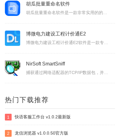
胡瓜发票批量打印
胡瓜发票打印助手一款专为企业财务、个体经营者设计的发票合并打印工具，支持OFD/PNG/PDF格式电子发票的批量导入与智能处理。用户可通过拖拽文件或一键添加实现快速导入，并自定义A4、A4-1-2-3-4/A5纸张的排版模板（如多张发票合并打印、清单自动适配），同时支持OFD转PDF格式，兼容性更强...
胡瓜批量重命名软件
胡瓜批量重命名软件是一款非常实用的的文件管理工具，软件功能强大，操作简单易用，支持Windows平台，并且兼容多种文件系统，支持批量修改文件名，提供批量修改文件名、提取文件名、新建文件夹等多种操作，满足用户多样化的需求，大大的提高工作效率，感兴趣的小伙伴赶快下载使用吧！胡瓜批量重命名软件功能1、批量...
博微电力建设工程计价通E2
博微电力建设工程计价通E2软件是一款专门辅助造价人员编制电力建设工程概预算、施工图预算综合单价法、招投标、施工结算造价文件的软件产品。
NirSoft SmartSniff
热门下载推荐
捕获通过网络适配器的TCP/IP数据包，并且可以以客户端和服务器之间的会话序列的形式查看所捕获取的数据。可以使用两种模式查看TCP/IP会话：ASCII模式（针对以文本为基础的协议，例如HTTP、SMTP，POP3和FTP。），十六进制转储模式（针对以非文本形式为基础的协议，例如DNS）。
快语客服工作台 v1.0.2最新版
1
Selteco Menu Maker
是一个专业级的网页菜单生成工具。中文支持较好。您不需要了解任何DTHML或JAVASCRIPT知识，简单的几步就可生成动态网页菜单。最主要的是，你可以随时修改随时预览，生成的。JS文件可嵌入任意一个网页中。你可以修改菜单背景颜色，字体颜色，子菜单项目。
龙信浏览器 v1.0.0.50官方版
2