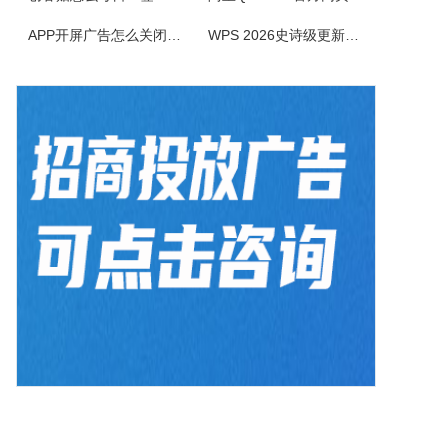
AiPPT专家软件是一款智能创新的PPT制作工具，致力于为广大用户提供便捷、高效的PPT制作体验。作为一款人工智能助手，软件具备一键生成PPT、智能生成大纲、海量模板和素材可以选择以及文档后台管理等功能，让您轻松应对各种演示场景，提升工作效率。1.一键生成PPT：只需输入主题、关键词和要点，系统便会...
APP开屏广告怎么关闭？3招彻底关闭跳转
WPS 2026史诗级更新！重构存储管理，深度融合AI应用