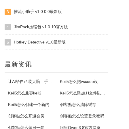
推流小助手 v1.0.0.0最新版
3
格尔维一键建站软件
通过软件可以建设网站，顶级域名2级域名全都一键生成。
JlmPack压缩包 v1.0.10官方版
4
Offline Commander
Hotkey Detective v1.0最新版
5
OfflineCommander是一个网页抓取工具，支持FILE、HTTP、HTTPS、FTP协议和Proxy，还可以对抓取回来的网页资料做关键字、网址、标题、内文、文件大小、格式、文件修改日期等检索设置。
最新资讯
Property Cube
PropertyCube是一款很酷的而简单快速的更改文件名软件，可同时改变文件的三个属性（只读、隐藏、存档）、两个时间标志（修改和创建日期）、重命名还具有替换、插入、增加、删除等功能。另外，重命名特点，如预习、撤销、错误日志，和相同的名字命名都可以更改。
让AI给自己装大脑！手把手教你学会安装使用Agent Skill
Keil5怎么把vscode设置外部编辑器
Keil5怎么兼容keil2
Keil5怎么添加.H文件以及Keil5添加.H文件的方法
电小二成套报价元件选型软件
电小二电气选型报价软件是一款专业的电气元件选型软件，是利驰软件最新推出的一款客户端元件选型工具。电小二具有快速选型、查价、找样本、上手快的特点。电小二电气元件选型软件及元件库定期更新，永久免费。
Keil5怎么创建一个新的51单片机项目
创客贴怎么清除缓存
创客贴怎么开通会员
创客贴怎么设置登录密码
AiPPT专家
创客贴怎么每日一签
阿里Qwen3.8官方网页版入口