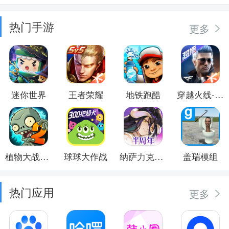
热门手游
更多
迷你世界
王者荣耀
地铁跑酷
穿越火线-枪战王者
植物大战僵尸2
球球大作战
纳萨力克之王
盖瑞模组
热门应用
更多