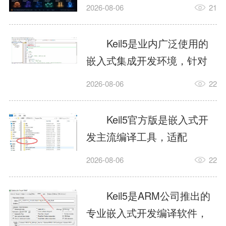
我订个明天早上的闹钟，它
2026-08-06
21
顶多回一段好的。为什么会
这样？因为AI，就是个只会
Keil5是业内广泛使用的
耍嘴皮子的书呆子。它脑子
嵌入式集成开发环境，针对
里有海量知识，但没有真正
ARM、51内核单片机提供编
2026-08-06
22
激发出来实力。而
译、调试、仿真一体化能
AgentSkill，就是给AI大脑装
力，代码编译稳定，调试工
Keil5官方版是嵌入式开
上的一双机械手，它真的能
具成熟，大量开源项目基于
发主流编译工具，适配
解决很多问题。1什么是
该平台开发。新项目需要单
STM32、51单片机等多款芯
AgentSkillSkill指...
2026-08-06
22
独下载对应芯片支持包，新
片，编辑器功能完善，支持
手配置难度较高，正版商业
在线调试、代码仿真，兼容
Keil5是ARM公司推出的
授权费用不菲，未授权版本
众多厂商芯片安装包。软件
专业嵌入式开发编译软件，
存在程序容量限制，适合硬
需要手动添加器件库，初次