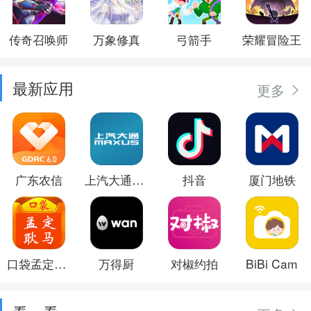
传奇召唤师
万象修真
弓箭手
荣耀冒险王
最新应用
更多
广东农信
上汽大通MAXUS
抖音
厦门地铁
口袋孟定耿马
万得厨
对椒约拍
BiBi Cam