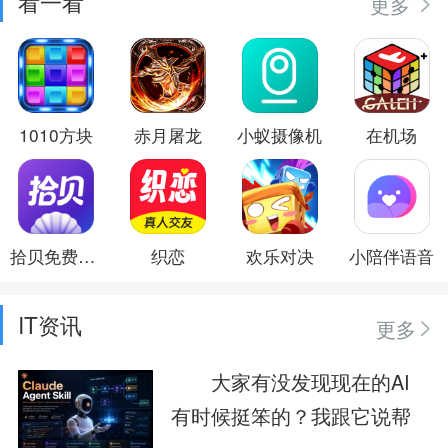
看一看
更多
1010方块
赤月屠龙
小蚁摄像机
在机场
拾贝免费小说
织恋
欢乐对决
小陪伴语音
IT资讯
更多
大家有没发现现在的AI
有时候挺笨的？我跟它说帮