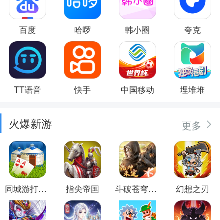
百度
哈啰
韩小圈
夸克
TT语音
快手
中国移动
埋堆堆
火爆新游
更多
同城游打大尖
指尖帝国
斗破苍穹：异火重燃
幻想之刃