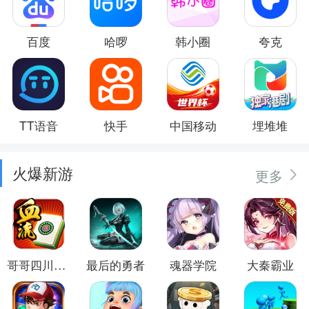
百度
哈啰
韩小圈
夸克
TT语音
快手
中国移动
埋堆堆
火爆新游
更多
哥哥四川麻将
最后的勇者
魂器学院
大秦霸业