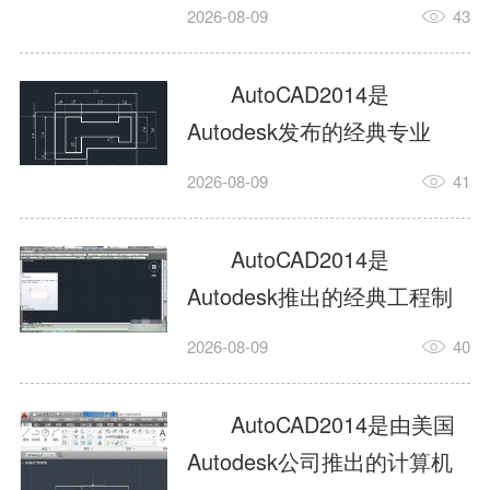
工具，主打稳定2D施工图绘
2026-08-09
43
制与轻量化三维建模，适配
建筑、机械、室内、市政多
AutoCAD2014是
行业工程设计。版本新增图
Autodesk发布的经典专业
纸标签页、实景地理地图、
CAD制图设计软件，是工程
2026-08-09
41
协同设计交流模块，优化命
设计领域使用率极高的老牌
令行智能纠错与图层批量管
绘图工具。软件专注精准二
AutoCAD2014是
理，支持Win8触屏操作、点
维绘图、图纸编辑、参数化
Autodesk推出的经典工程制
云扫描数据导入，兼容各类
设计及基础三维建模，广泛
图设计软件，主打高效精准
DWG图纸格式，文件互通...
2026-08-09
40
应用于建筑设计、机械制
的二维工程绘图与基础三维
造、土木工程、室内设计等
建模作业，适配建筑、机
AutoCAD2014是由美国
多个行业。软件优化绘图流
械、市政、室内设计等多行
Autodesk公司推出的计算机
畅度与文件兼容性，支持参
业场景。软件优化运行机制