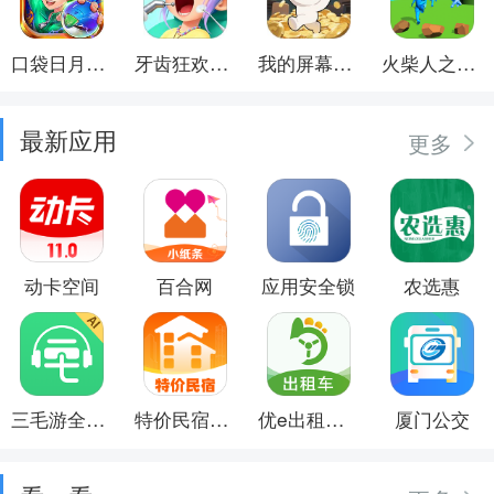
口袋日月游戏软件
牙齿狂欢派对
我的屏幕在喷钱
火柴人之觉醒年代
最新应用
更多
动卡空间
百合网
应用安全锁
农选惠
三毛游全球景点讲解语音导游
特价民宿预订
优e出租司机
厦门公交