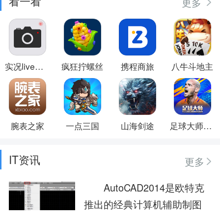
看一看
更多
实况live相机
疯狂拧螺丝
携程商旅
八牛斗地主
腕表之家
一点三国
山海剑途
足球大师黄金一代
IT资讯
更多
AutoCAD2014是欧特克
推出的经典计算机辅助制图