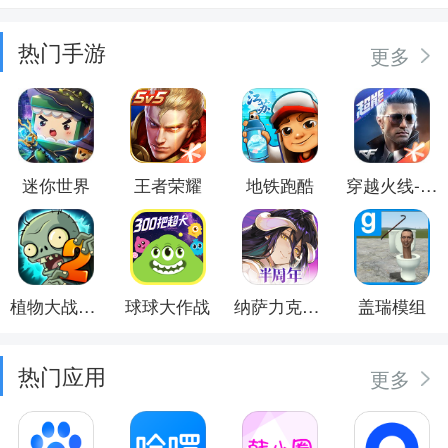
热门手游
更多
迷你世界
王者荣耀
地铁跑酷
穿越火线-枪战王者
植物大战僵尸2
球球大作战
纳萨力克之王
盖瑞模组
热门应用
更多