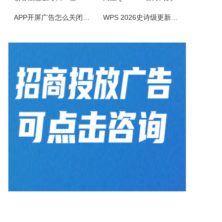
BlazeMediaPro是一款造型新颖，功能齐全的多媒体工具，它支持几乎所有的音频、视频格式及其播放列表（MP3、MP2、ASF、MPG、MPEG、MPE、AVI、WMA、WMV、VIV、MOV、QT、WAV、CDA、DAT、ASX、WAX、M3U、WVX、MIDI、AIFF、AU、SND），能进...
APP开屏广告怎么关闭？3招彻底关闭跳转
WPS 2026史诗级更新！重构存储管理，深度融合AI应用