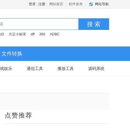
登录
|
注册
|
网站留言
|
软件发布
|
网站导航
搜 索
pD
方正小标宋
dff
360
ADBC
文件转换
戏娱乐
通信工具
播放工具
源码系统
点赞推荐