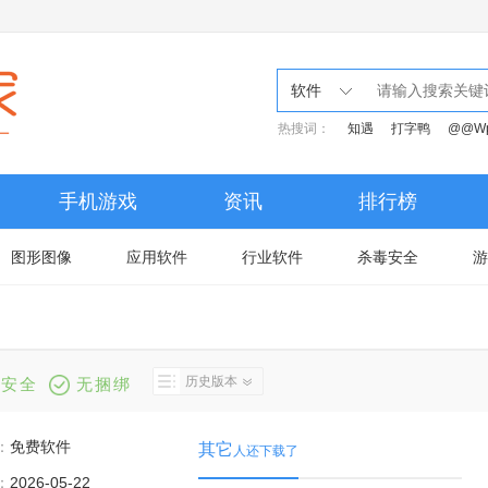
软件
热搜词：
知遇
打字鸭
@@W
手机游戏
资讯
排行榜
图形图像
应用软件
行业软件
杀毒安全
游
历史版本
安全
无捆绑
：
免费软件
其它
人还下载了
：
2026-05-22