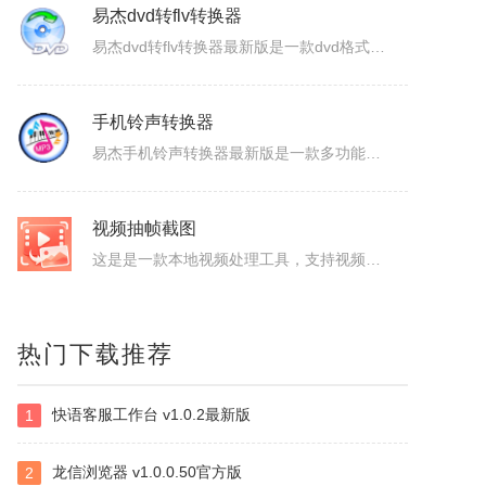
ColorSPY
ColorSPY是一款专业实用的屏幕取色与色码转换工具，用于屏幕任意颜色提取、色码转换与颜色管理，支持多种常用色码格式，广泛应用于网页设计、平面绘图、编程开发等场景。取色精准快速，能轻松获取屏幕任意位置的颜色信息。ColorSPY功能1.实时屏幕取色，鼠标悬停即可获取屏幕任意位置颜色，无需复杂操作。...
易杰dvd转flv转换器
易杰dvd转flv转换器最新版是一款dvd格式转flv格式的应用工具，易杰dvd转flv转换器官方版支持高质量的把DVD光盘转换输出Flash的FLV、SWF、F4V和AVI、VCD、SVCD、WMV等视频格式，易杰dvd转flv转换器还可以把多个片段合并成一个DVD标题/音节。软件特色1、易杰dv...
手机铃声转换器
易杰手机铃声转换器最新版是一款多功能的手机铃声转换软件，易杰手机铃声转换器官方版软件具有强大的音频转换功能，同时还支持视频文件格式转换，易杰手机铃声转换器支持目前所有流行的音、视频文件格式，如：MP3/MP2/OGG/APE/WAV/WMA/等，且转换简单、快速。易杰手机铃声转换器基本简介易杰手机铃...
视频抽帧截图
热门下载推荐
这是是一款本地视频处理工具，支持视频单帧无损导出、视频截图、批量抽帧、视频裁剪、视频拼接和视频变速，素材在本机处理，文件无需上传，适合从视频中提取关键画面、整理多张原图或快速处理视频片段。视频抽帧：播放并定位到目标画面，显示当前帧号，支持上一帧、下一帧微调，一键导出单张PNG无损原图。视频批量抽帧截...
快语客服工作台 v1.0.2最新版
1
虹盘
虹盘是一款云存储产品，核心功能是家庭数据的在线管理、备份、同步、分享，主要特点是家庭成员既可以共同管理家庭内的共享数据，也可以管理自身的个人数据，并且具有消息推送、好友管理、文件外链、多账号登录、日志管理等其他功能，拥有web、pc、android、ios等多个客户端，是云时代家庭数据的管理平台。
龙信浏览器 v1.0.0.50官方版
2