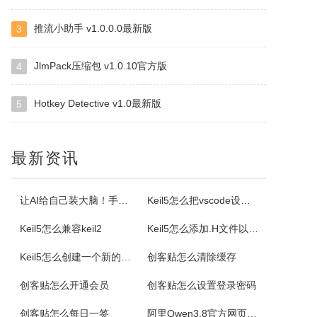
推流小助手 v1.0.0.0最新版
3
ImapBox邮箱网盘
ImapBox是一款高安全性的纯单机版邮箱云存储软件。ImapBox仅和您的email所在的全球各大邮局服务商进行数据上传和下载通讯（Imap全球标准通讯协议）。ImapBox本身并不提供给您任何数据存储空间。您的存储空间属于您自已的邮箱空间的总和。iMapBox内置了强大的数据检索引擎，文件高速同...
JlmPack压缩包 v1.0.10官方版
4
Hotkey Detective v1.0最新版
5
小云
小云是一款提供移动端与PC端文件传输连通的应用软件。可以将您家里的PC变为您手机可以随处访问的云存储（网盘）。您可以在外出时，随时随地方便的登录并且上传下载您需要的任何照片、音乐、视频或者其它文件。
最新资讯
云诺
云诺网盘官方版是一款简洁实用、轻松上手的免费云服务软件，云诺网盘官方版能完美地实现身为云最基本的存储和同步功能，还能让用户方便极速的传送文件。云诺的最大价值，就是帮助用户节省时间。云诺是国内第一款真正的跨平台云服务，拥有专利待审的即时推送、增量同步等高端技术。云诺网盘软件特色1、文件链接功能：您可以...
让AI给自己装大脑！手把手教你学会安装使用Agent Skill
Keil5怎么把vscode设置外部编辑器
Keil5怎么兼容keil2
Keil5怎么添加.H文件以及Keil5添加.H文件的方法
NetStumbler
Keil5怎么创建一个新的51单片机项目
创客贴怎么清除缓存
NetStumbler是Windows平台下最著名的查找无线接入点的免费工具，NetStumbler支持PCMCIA无线网卡，还支持全球GPS卫星定位系统。NetStumbler支持服务集识别符(SSID)、无线加密协议(WiredEquivalentPrivacy-WEP)、开放式认证、共享密码认...
创客贴怎么开通会员
创客贴怎么设置登录密码
Blaze MediaPro
创客贴怎么每日一签
阿里Qwen3.8官方网页版入口