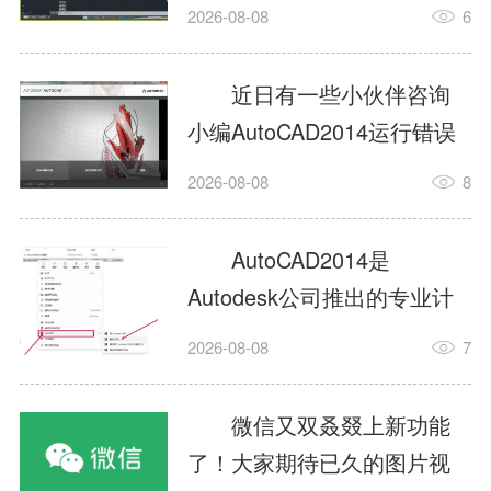
填充?今日为你们带来的文章
2026-08-08
6
是关于AutoCAD2014如何使
用图案填充的内容，还有不
近日有一些小伙伴咨询
清楚小伙伴和小编一起去学
小编AutoCAD2014运行错误
习一下吧。1.打开
怎么办?下面就为大家带来了
2026-08-08
8
AutoCAD2014这款软件，进
AutoCAD2014运行错误怎么
入AutoCAD2014的操作界
办的解决方法，有需要的小
AutoCAD2014是
面，如图所示：2.在该界面内
伙伴可以来了解了解哦。1.打
Autodesk公司推出的专业计
找到矩形选项，如图所示：3.
开控制面板，选择
算机辅助设计（CAD）软
点击矩...
2026-08-08
7
AutodeskAutoCAD2014。2.
件，广泛应用于机械、电
等AutodeskAutoCAD2014的
子、建筑、服装等多个工程
微信又双叒叕上新功能
安装程序加载完毕。3.选择添
与设计领域。作为行业标准
了！大家期待已久的图片视
加/...
工具之一，它提供了强大的