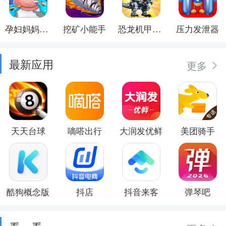
孕妇妈妈日记
挖矿小能手
恐龙机甲射手
压力发泄器
最新应用
更多
天天台球
嘀嗒出行
大润发优鲜
美团骑手
酷狗概念版
抖店
抖音来客
弹琴吧