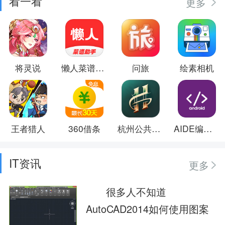
看一看
更多
将灵说
懒人菜谱助手
问旅
绘素相机
王者猎人
360借条
杭州公共交通
AIDE编译器
IT资讯
更多
很多人不知道
AutoCAD2014如何使用图案