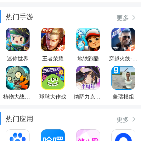
热门手游
更多
迷你世界
王者荣耀
地铁跑酷
穿越火线-枪战王者
植物大战僵尸2
球球大作战
纳萨力克之王
盖瑞模组
热门应用
更多