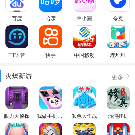
百度
哈啰
韩小圈
夸克
TT语音
快手
中国移动
埋堆堆
火爆新游
更多
眼力大侦探
我做手机壳特好看
颜色大作战
混沌挂机