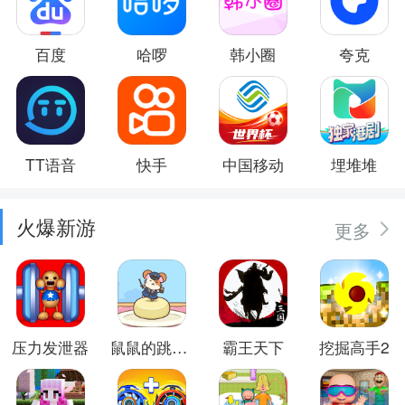
百度
哈啰
韩小圈
夸克
TT语音
快手
中国移动
埋堆堆
火爆新游
更多
压力发泄器
鼠鼠的跳跃冒险
霸王天下
挖掘高手2