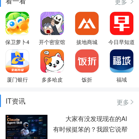
看一看
更多
保卫萝卜4
开个密室馆
拔地商城
今日早知道
厦门银行
多多哈皮
饭折
福域
IT资讯
更多
大家有没发现现在的AI
有时候挺笨的？我跟它说帮