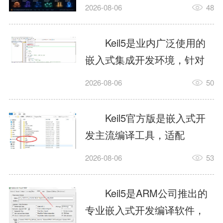
我订个明天早上的闹钟，它
2026-08-06
48
顶多回一段好的。为什么会
这样？因为AI，就是个只会
Keil5是业内广泛使用的
耍嘴皮子的书呆子。它脑子
嵌入式集成开发环境，针对
里有海量知识，但没有真正
ARM、51内核单片机提供编
2026-08-06
50
激发出来实力。而
译、调试、仿真一体化能
AgentSkill，就是给AI大脑装
力，代码编译稳定，调试工
Keil5官方版是嵌入式开
上的一双机械手，它真的能
具成熟，大量开源项目基于
发主流编译工具，适配
解决很多问题。1什么是
该平台开发。新项目需要单
STM32、51单片机等多款芯
AgentSkillSkill指...
2026-08-06
53
独下载对应芯片支持包，新
片，编辑器功能完善，支持
手配置难度较高，正版商业
在线调试、代码仿真，兼容
Keil5是ARM公司推出的
授权费用不菲，未授权版本
众多厂商芯片安装包。软件
专业嵌入式开发编译软件，
存在程序容量限制，适合硬
需要手动添加器件库，初次