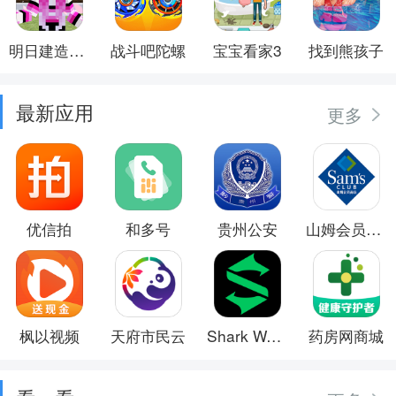
明日建造大师
战斗吧陀螺
宝宝看家3
找到熊孩子
最新应用
更多
优信拍
和多号
贵州公安
山姆会员商店
枫以视频
天府市民云
Shark Wear
药房网商城