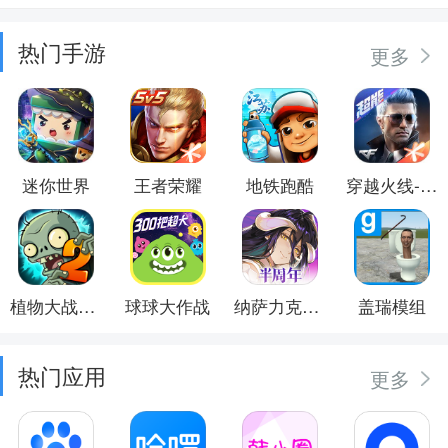
热门手游
更多
迷你世界
王者荣耀
地铁跑酷
穿越火线-枪战王者
植物大战僵尸2
球球大作战
纳萨力克之王
盖瑞模组
热门应用
更多