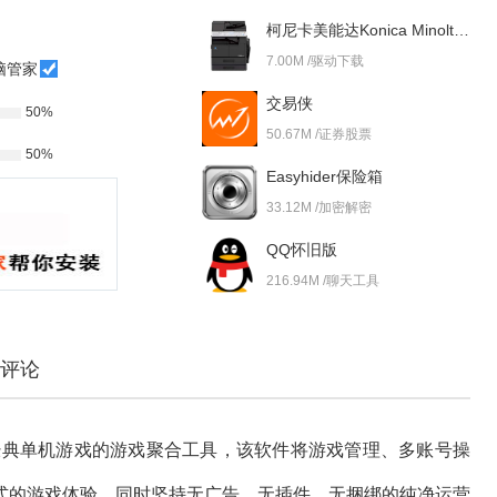
柯尼卡美能达Konica Minolta bizhub 227i 驱动
7.00M /驱动下载
脑管家
交易侠
50%
50.67M /证券股票
50%
Easyhider保险箱
33.12M /加密解密
QQ怀旧版
216.94M /聊天工具
评论
与经典单机游戏的游戏聚合工具，该软件将游戏管理、多账号操
式的游戏体验，同时坚持无广告、无插件、无捆绑的纯净运营