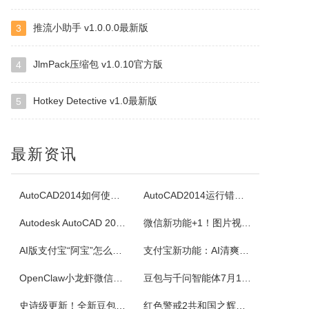
推流小助手 v1.0.0.0最新版
3
四块子
四块子又称走四块，是20世纪六七十年代流行语鲁西乡间地头的一个小游戏。棋盘由横竖各四条直线交叉构成，共16个棋点，双方各执四枚棋子区分敌我。对局时，棋子可沿直线每次移动一格，若己方两子与对方一子连成一线且线上无他子，则可吃掉该子，此规则称为小吃。当一方棋子被吃得只剩一枚时即为输。本软件将现实中的四块...
JlmPack压缩包 v1.0.10官方版
4
Hotkey Detective v1.0最新版
5
白金岛掼蛋
掼蛋是一种以华东为主，在淮安以及周边地区广为流传的扑克游戏，起源于江苏省淮安市，故又称淮安掼蛋，是由地方的扑克牌局跑得快和八十分发展演化而来。★★★游戏特色★★★经典掼蛋，正宗地道玩法劲爆体验，玩法多样超刺激组队PK，高手过招见真章电视独播，真人竞技挑战赛
最新资讯
腾讯桌球
《腾讯桌球》真人实时对战桌球手游，还原现实桌球玩法-8球、斯诺克、9球、血流玩法，简单流行的操作方式，绚丽的动画特效，配以真实的物理参数，精准的进球，激动人心的赛事。游戏设有1V1匹配、3人欢乐场、8人锦标赛、斯诺克、9球玩法、血流等玩法，玩家可以自由选择参与，并用自己精湛的技巧来获得丰厚的奖金。尖...
AutoCAD2014如何使用图案填充
AutoCAD2014运行错误怎么办
Autodesk AutoCAD 2014安装教程
微信新功能+1！图片视频合并功能来了
超级台球大师
AI版支付宝“阿宝”怎么用？右滑切换方法与内测邀请码获取指南
支付宝新功能：AI清爽版“阿宝”公测！
《超级台球大师》是一款能成为荣耀王者的桌球游戏，排位赛的玩法真的太！爽！啦！游戏还原了真实的8球和斯诺克玩法，简单易上手的操作方式，真实的物理反馈，配以炫酷的动画特效，加上激动人心的赛事。我们在线上为广大球友准备了一个丰富多彩的桌球竞技世界。
OpenClaw小龙虾微信接入教程：服务器部署、API Key配置
豆包与千问智能体7月15日下线！附3步完整数据备份与导出教程
佳能Canon imageFORCE C5150 驱动
史诗级更新！全新豆包视频通话功能来了
红色警戒2共和国之辉快捷键