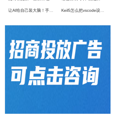
佳能CanonimageFORCEC5150数码复合机驱动下载版本：v.3.40发布日期：2026年7月3日适用于：Windows10/Windows11系统。
让AI给自己装大脑！手把手教你学会安装使用Agent Skill
Keil5怎么把vscode设置外部编辑器