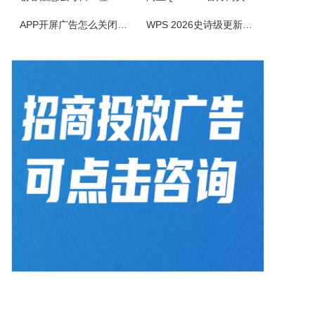
ColorSPY是一款专业实用的屏幕取色与色码转换工具，用于屏幕任意颜色提取、色码转换与颜色管理，支持多种常用色码格式，广泛应用于网页设计、平面绘图、编程开发等场景。取色精准快速，能轻松获取屏幕任意位置的颜色信息。ColorSPY功能1.实时屏幕取色，鼠标悬停即可获取屏幕任意位置颜色，无需复杂操作。...
APP开屏广告怎么关闭？3招彻底关闭跳转
WPS 2026史诗级更新！重构存储管理，深度融合AI应用