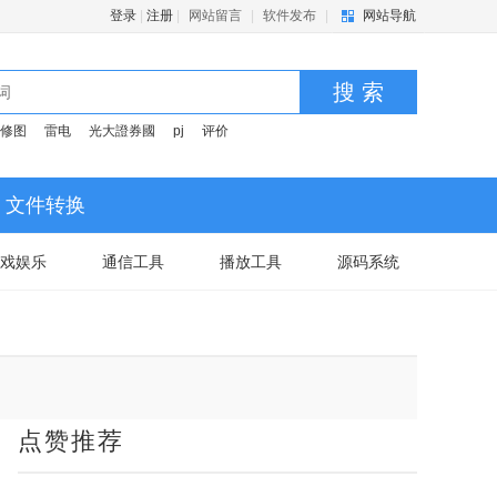
登录
|
注册
|
网站留言
|
软件发布
|
网站导航
搜 索
修图
雷电
光大證券國
pj
评价
文件转换
戏娱乐
通信工具
播放工具
源码系统
点赞推荐