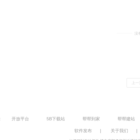
没
上一
：
开放平台
5B下载站
帮帮到家
帮帮建站
软件发布
|
关于我们
|