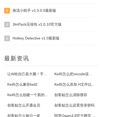
推流小助手 v1.0.0.0最新版
3
小云
小云是一款提供移动端与PC端文件传输连通的应用软件。可以将您家里的PC变为您手机可以随处访问的云存储（网盘）。您可以在外出时，随时随地方便的登录并且上传下载您需要的任何照片、音乐、视频或者其它文件。
JlmPack压缩包 v1.0.10官方版
4
Hotkey Detective v1.0最新版
5
云诺
云诺网盘官方版是一款简洁实用、轻松上手的免费云服务软件，云诺网盘官方版能完美地实现身为云最基本的存储和同步功能，还能让用户方便极速的传送文件。云诺的最大价值，就是帮助用户节省时间。云诺是国内第一款真正的跨平台云服务，拥有专利待审的即时推送、增量同步等高端技术。云诺网盘软件特色1、文件链接功能：您可以...
最新资讯
NetStumbler
NetStumbler是Windows平台下最著名的查找无线接入点的免费工具，NetStumbler支持PCMCIA无线网卡，还支持全球GPS卫星定位系统。NetStumbler支持服务集识别符(SSID)、无线加密协议(WiredEquivalentPrivacy-WEP)、开放式认证、共享密码认...
让AI给自己装大脑！手把手教你学会安装使用Agent Skill
Keil5怎么把vscode设置外部编辑器
Keil5怎么兼容keil2
Keil5怎么添加.H文件以及Keil5添加.H文件的方法
Blaze MediaPro
Keil5怎么创建一个新的51单片机项目
创客贴怎么清除缓存
BlazeMediaPro是一款造型新颖，功能齐全的多媒体工具，它支持几乎所有的音频、视频格式及其播放列表（MP3、MP2、ASF、MPG、MPEG、MPE、AVI、WMA、WMV、VIV、MOV、QT、WAV、CDA、DAT、ASX、WAX、M3U、WVX、MIDI、AIFF、AU、SND），能进...
创客贴怎么开通会员
创客贴怎么设置登录密码
ColorSPY
创客贴怎么每日一签
阿里Qwen3.8官方网页版入口