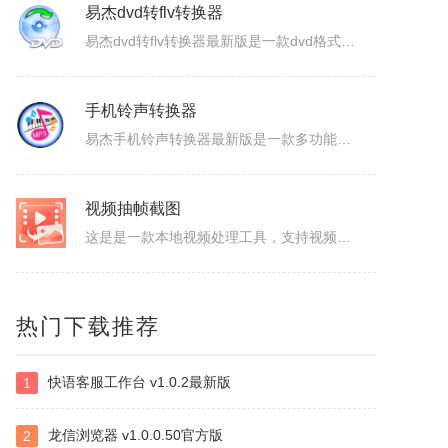
易杰dvd转flv转换器
易杰dvd转flv转换器最新版是一款dvd格式转flv格式的应用工具，易杰dvd转flv转换器官方版支持高质量的把DVD光盘转换输出Flash的FLV、SWF、F4V和AVI、VCD、SVCD、WMV等视频格式，易杰dvd转flv转换器还可以把多个片段合并成一个DVD标题/音节。软件特色1、易杰dv...
手机铃声转换器
易杰手机铃声转换器最新版是一款多功能的手机铃声转换软件，易杰手机铃声转换器官方版软件具有强大的音频转换功能，同时还支持视频文件格式转换，易杰手机铃声转换器支持目前所有流行的音、视频文件格式，如：MP3/MP2/OGG/APE/WAV/WMA/等，且转换简单、快速。易杰手机铃声转换器基本简介易杰手机铃...
视频抽帧截图
这是是一款本地视频处理工具，支持视频单帧无损导出、视频截图、批量抽帧、视频裁剪、视频拼接和视频变速，素材在本机处理，文件无需上传，适合从视频中提取关键画面、整理多张原图或快速处理视频片段。视频抽帧：播放并定位到目标画面，显示当前帧号，支持上一帧、下一帧微调，一键导出单张PNG无损原图。视频批量抽帧截...
虹盘
热门下载推荐
虹盘是一款云存储产品，核心功能是家庭数据的在线管理、备份、同步、分享，主要特点是家庭成员既可以共同管理家庭内的共享数据，也可以管理自身的个人数据，并且具有消息推送、好友管理、文件外链、多账号登录、日志管理等其他功能，拥有web、pc、android、ios等多个客户端，是云时代家庭数据的管理平台。
快语客服工作台 v1.0.2最新版
1
ImapBox邮箱网盘
ImapBox是一款高安全性的纯单机版邮箱云存储软件。ImapBox仅和您的email所在的全球各大邮局服务商进行数据上传和下载通讯（Imap全球标准通讯协议）。ImapBox本身并不提供给您任何数据存储空间。您的存储空间属于您自已的邮箱空间的总和。iMapBox内置了强大的数据检索引擎，文件高速同...
龙信浏览器 v1.0.0.50官方版
2