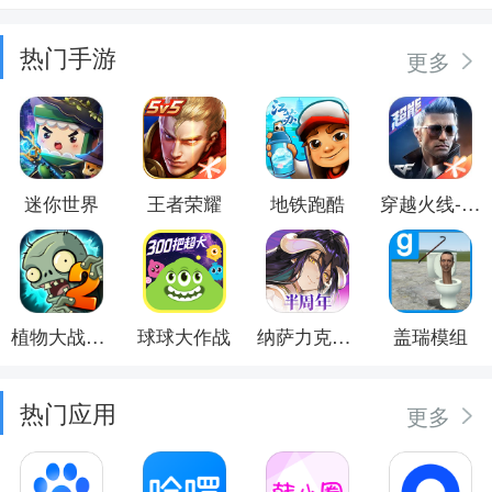
热门手游
更多
迷你世界
王者荣耀
地铁跑酷
穿越火线-枪战王者
植物大战僵尸2
球球大作战
纳萨力克之王
盖瑞模组
热门应用
更多