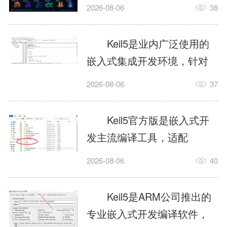
我订个明天早上的闹钟，它
2026-08-06
38
顶多回一段好的。为什么会
这样？因为AI，就是个只会
Keil5是业内广泛使用的
耍嘴皮子的书呆子。它脑子
嵌入式集成开发环境，针对
里有海量知识，但没有真正
ARM、51内核单片机提供编
2026-08-06
37
激发出来实力。而
译、调试、仿真一体化能
AgentSkill，就是给AI大脑装
力，代码编译稳定，调试工
Keil5官方版是嵌入式开
上的一双机械手，它真的能
具成熟，大量开源项目基于
发主流编译工具，适配
解决很多问题。1什么是
该平台开发。新项目需要单
STM32、51单片机等多款芯
AgentSkillSkill指...
2026-08-06
40
独下载对应芯片支持包，新
片，编辑器功能完善，支持
手配置难度较高，正版商业
在线调试、代码仿真，兼容
Keil5是ARM公司推出的
授权费用不菲，未授权版本
众多厂商芯片安装包。软件
专业嵌入式开发编译软件，
存在程序容量限制，适合硬
需要手动添加器件库，初次