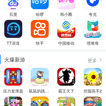
百度
哈啰
韩小圈
夸克
TT语音
快手
中国移动
埋堆堆
火爆新游
更多
压力发泄器
鼠鼠的跳跃冒险
霸王天下
挖掘高手2