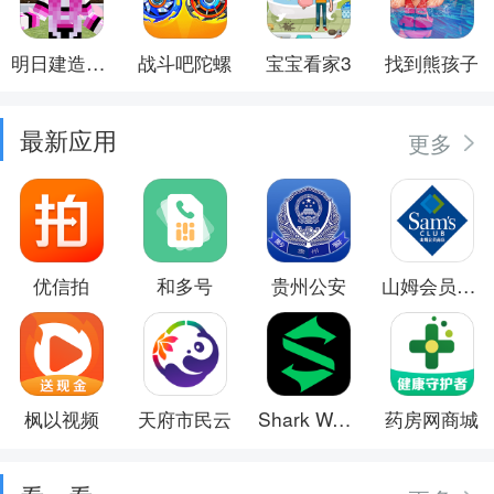
明日建造大师
战斗吧陀螺
宝宝看家3
找到熊孩子
最新应用
更多
优信拍
和多号
贵州公安
山姆会员商店
枫以视频
天府市民云
Shark Wear
药房网商城