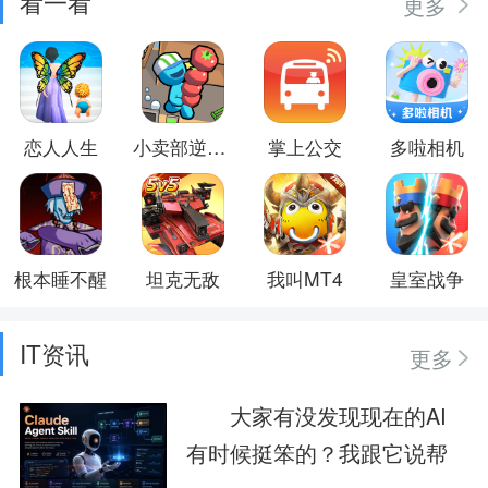
看一看
更多
恋人人生
小卖部逆袭记
掌上公交
多啦相机
根本睡不醒
坦克无敌
我叫MT4
皇室战争
IT资讯
更多
大家有没发现现在的AI
有时候挺笨的？我跟它说帮