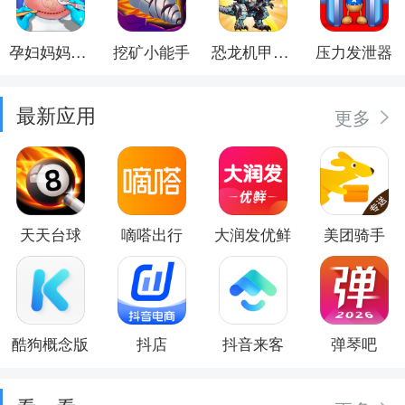
孕妇妈妈日记
挖矿小能手
恐龙机甲射手
压力发泄器
最新应用
更多
天天台球
嘀嗒出行
大润发优鲜
美团骑手
酷狗概念版
抖店
抖音来客
弹琴吧