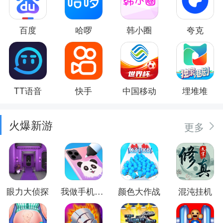
百度
哈啰
韩小圈
夸克
TT语音
快手
中国移动
埋堆堆
火爆新游
更多
眼力大侦探
我做手机壳特好看
颜色大作战
混沌挂机