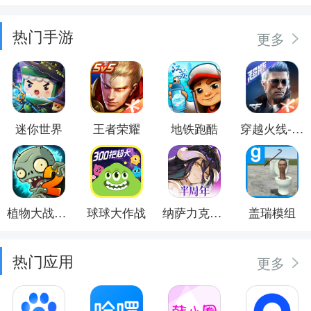
热门手游
更多
迷你世界
王者荣耀
地铁跑酷
穿越火线-枪战王者
植物大战僵尸2
球球大作战
纳萨力克之王
盖瑞模组
热门应用
更多