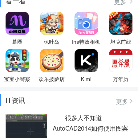
看一看
更多
慕圈
枫叶岛
ins特效相机
坦克前线
宝宝小警察
欢乐披萨店
Kimi
万年历
IT资讯
更多
很多人不知道
AutoCAD2014如何使用图案