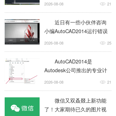
填充?今日为你们带来的文章
2026-08-08
21
是关于AutoCAD2014如何使
用图案填充的内容，还有不
近日有一些小伙伴咨询
清楚小伙伴和小编一起去学
小编AutoCAD2014运行错误
习一下吧。1.打开
怎么办?下面就为大家带来了
2026-08-08
25
AutoCAD2014这款软件，进
AutoCAD2014运行错误怎么
入AutoCAD2014的操作界
办的解决方法，有需要的小
AutoCAD2014是
面，如图所示：2.在该界面内
伙伴可以来了解了解哦。1.打
Autodesk公司推出的专业计
找到矩形选项，如图所示：3.
开控制面板，选择
算机辅助设计（CAD）软
点击矩...
2026-08-08
21
AutodeskAutoCAD2014。2.
件，广泛应用于机械、电
等AutodeskAutoCAD2014的
子、建筑、服装等多个工程
微信又双叒叕上新功能
安装程序加载完毕。3.选择添
与设计领域。作为行业标准
了！大家期待已久的图片视
加/...
工具之一，它提供了强大的