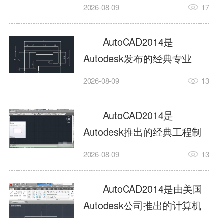
工具，主打稳定2D施工图绘
2026-08-09
17
制与轻量化三维建模，适配
建筑、机械、室内、市政多
AutoCAD2014是
行业工程设计。版本新增图
Autodesk发布的经典专业
纸标签页、实景地理地图、
CAD制图设计软件，是工程
2026-08-09
13
协同设计交流模块，优化命
设计领域使用率极高的老牌
令行智能纠错与图层批量管
绘图工具。软件专注精准二
AutoCAD2014是
理，支持Win8触屏操作、点
维绘图、图纸编辑、参数化
Autodesk推出的经典工程制
云扫描数据导入，兼容各类
设计及基础三维建模，广泛
图设计软件，主打高效精准
DWG图纸格式，文件互通...
2026-08-09
13
应用于建筑设计、机械制
的二维工程绘图与基础三维
造、土木工程、室内设计等
建模作业，适配建筑、机
AutoCAD2014是由美国
多个行业。软件优化绘图流
械、市政、室内设计等多行
Autodesk公司推出的计算机
畅度与文件兼容性，支持参
业场景。软件优化运行机制