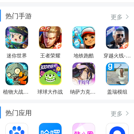
热门手游
更多
迷你世界
王者荣耀
地铁跑酷
穿越火线-枪战王者
植物大战僵尸2
球球大作战
纳萨力克之王
盖瑞模组
热门应用
更多