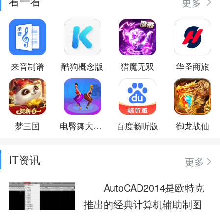
看一看
更多
来音制谱
酷狗概念版
猎魔无双
华圣商旅
梦三国
电臀舞大作战
百度畅听版
御龙战仙
IT资讯
更多
AutoCAD2014是欧特克
推出的经典计算机辅助制图