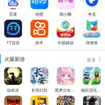
百度
哈啰
韩小圈
夸克
TT语音
快手
中国移动
埋堆堆
火爆新游
更多
仙命决
长安幻想
星梦少女换装
疯狂进化防卫战