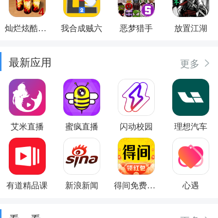
灿烂炫酷模拟器
我合成贼六
恶梦猎手
放置江湖
最新应用
更多
艾米直播
蜜疯直播
闪动校园
理想汽车
有道精品课
新浪新闻
得间免费小说
心遇