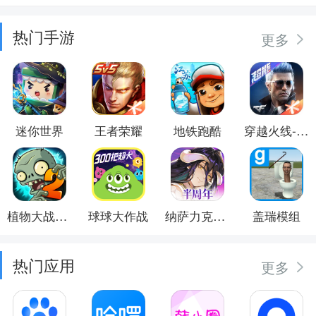
热门手游
更多
迷你世界
王者荣耀
地铁跑酷
穿越火线-枪战王者
植物大战僵尸2
球球大作战
纳萨力克之王
盖瑞模组
热门应用
更多