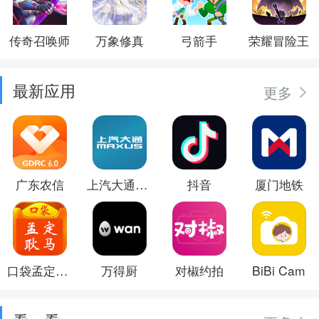
传奇召唤师
万象修真
弓箭手
荣耀冒险王
最新应用
更多
广东农信
上汽大通MAXUS
抖音
厦门地铁
口袋孟定耿马
万得厨
对椒约拍
BiBi Cam