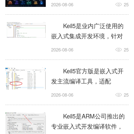
我订个明天早上的闹钟，它
2026-08-06
25
顶多回一段好的。为什么会
这样？因为AI，就是个只会
Keil5是业内广泛使用的
耍嘴皮子的书呆子。它脑子
嵌入式集成开发环境，针对
里有海量知识，但没有真正
ARM、51内核单片机提供编
2026-08-06
25
激发出来实力。而
译、调试、仿真一体化能
AgentSkill，就是给AI大脑装
力，代码编译稳定，调试工
Keil5官方版是嵌入式开
上的一双机械手，它真的能
具成熟，大量开源项目基于
发主流编译工具，适配
解决很多问题。1什么是
该平台开发。新项目需要单
STM32、51单片机等多款芯
AgentSkillSkill指...
2026-08-06
25
独下载对应芯片支持包，新
片，编辑器功能完善，支持
手配置难度较高，正版商业
在线调试、代码仿真，兼容
Keil5是ARM公司推出的
授权费用不菲，未授权版本
众多厂商芯片安装包。软件
专业嵌入式开发编译软件，
存在程序容量限制，适合硬
需要手动添加器件库，初次