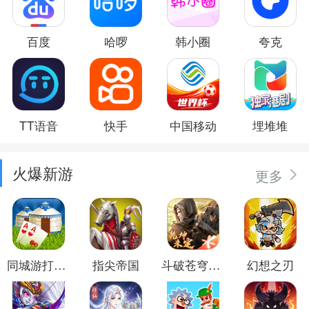
百度
哈啰
韩小圈
夸克
TT语音
快手
中国移动
埋堆堆
火爆新游
更多
同城游打大尖
指尖帝国
斗破苍穹：异火重燃
幻想之刃