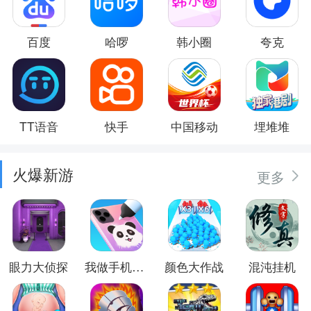
百度
哈啰
韩小圈
夸克
TT语音
快手
中国移动
埋堆堆
火爆新游
更多
眼力大侦探
我做手机壳特好看
颜色大作战
混沌挂机