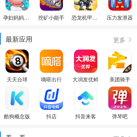
孕妇妈妈日记
挖矿小能手
恐龙机甲射手
压力发泄器
最新应用
更多
天天台球
嘀嗒出行
大润发优鲜
美团骑手
酷狗概念版
抖店
抖音来客
弹琴吧