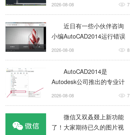
填充?今日为你们带来的文章
2026-08-08
7
是关于AutoCAD2014如何使
用图案填充的内容，还有不
近日有一些小伙伴咨询
清楚小伙伴和小编一起去学
小编AutoCAD2014运行错误
习一下吧。1.打开
怎么办?下面就为大家带来了
2026-08-08
8
AutoCAD2014这款软件，进
AutoCAD2014运行错误怎么
入AutoCAD2014的操作界
办的解决方法，有需要的小
AutoCAD2014是
面，如图所示：2.在该界面内
伙伴可以来了解了解哦。1.打
Autodesk公司推出的专业计
找到矩形选项，如图所示：3.
开控制面板，选择
算机辅助设计（CAD）软
点击矩...
2026-08-08
7
AutodeskAutoCAD2014。2.
件，广泛应用于机械、电
等AutodeskAutoCAD2014的
子、建筑、服装等多个工程
微信又双叒叕上新功能
安装程序加载完毕。3.选择添
与设计领域。作为行业标准
了！大家期待已久的图片视
加/...
工具之一，它提供了强大的