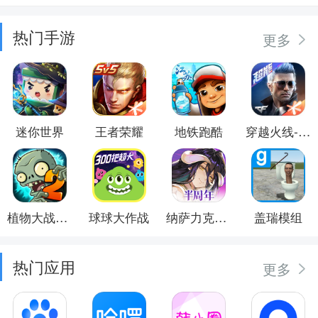
热门手游
更多
迷你世界
王者荣耀
地铁跑酷
穿越火线-枪战王者
植物大战僵尸2
球球大作战
纳萨力克之王
盖瑞模组
热门应用
更多