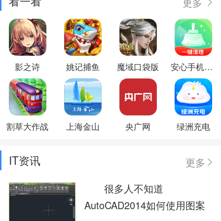
看一看
更多
影之诗
姚记捕鱼
魔域口袋版
安心手机卫士
割草大作战
上海金山
央广网
绿洲充电
IT资讯
更多
很多人不知道
AutoCAD2014如何使用图案