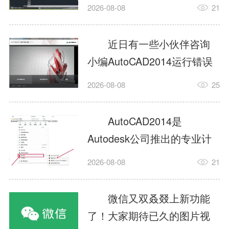
填充?今日为你们带来的文章
2026-08-08
21
是关于AutoCAD2014如何使
用图案填充的内容，还有不
近日有一些小伙伴咨询
清楚小伙伴和小编一起去学
小编AutoCAD2014运行错误
习一下吧。1.打开
怎么办?下面就为大家带来了
2026-08-08
25
AutoCAD2014这款软件，进
AutoCAD2014运行错误怎么
入AutoCAD2014的操作界
办的解决方法，有需要的小
AutoCAD2014是
面，如图所示：2.在该界面内
伙伴可以来了解了解哦。1.打
Autodesk公司推出的专业计
找到矩形选项，如图所示：3.
开控制面板，选择
算机辅助设计（CAD）软
点击矩...
2026-08-08
21
AutodeskAutoCAD2014。2.
件，广泛应用于机械、电
等AutodeskAutoCAD2014的
子、建筑、服装等多个工程
微信又双叒叕上新功能
安装程序加载完毕。3.选择添
与设计领域。作为行业标准
了！大家期待已久的图片视
加/...
工具之一，它提供了强大的