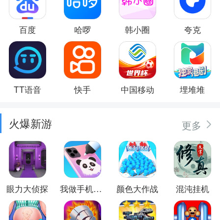
百度
哈啰
韩小圈
夸克
TT语音
快手
中国移动
埋堆堆
火爆新游
更多
眼力大侦探
我做手机壳特好看
颜色大作战
混沌挂机