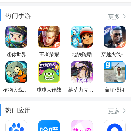
热门手游
更多
迷你世界
王者荣耀
地铁跑酷
穿越火线-枪战王者
植物大战僵尸2
球球大作战
纳萨力克之王
盖瑞模组
热门应用
更多