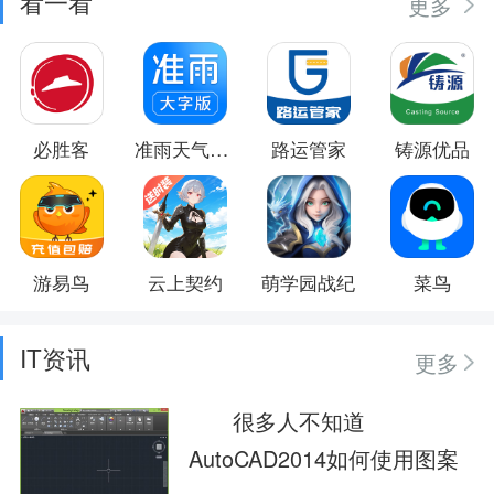
看一看
更多
必胜客
准雨天气大字版
路运管家
铸源优品
游易鸟
云上契约
萌学园战纪
菜鸟
IT资讯
更多
很多人不知道
AutoCAD2014如何使用图案