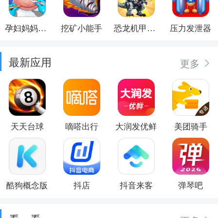
孕妇妈妈日记
挖矿小能手
恐龙机甲射手
压力发泄器
最新应用
更多
天天台球
嘀嗒出行
大润发优鲜
美团骑手
酷狗概念版
抖店
抖音来客
弹琴吧