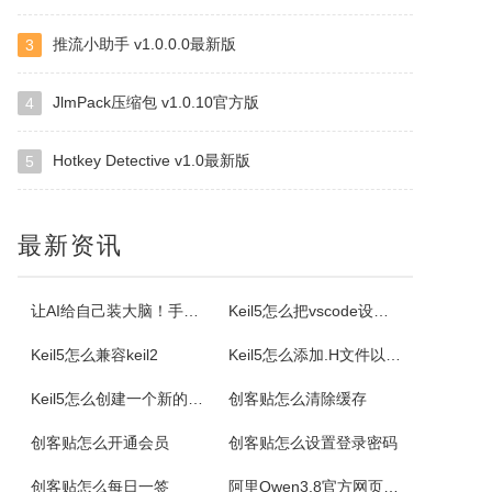
推流小助手 v1.0.0.0最新版
3
小云
小云是一款提供移动端与PC端文件传输连通的应用软件。可以将您家里的PC变为您手机可以随处访问的云存储（网盘）。您可以在外出时，随时随地方便的登录并且上传下载您需要的任何照片、音乐、视频或者其它文件。
JlmPack压缩包 v1.0.10官方版
4
Hotkey Detective v1.0最新版
5
云诺
云诺网盘官方版是一款简洁实用、轻松上手的免费云服务软件，云诺网盘官方版能完美地实现身为云最基本的存储和同步功能，还能让用户方便极速的传送文件。云诺的最大价值，就是帮助用户节省时间。云诺是国内第一款真正的跨平台云服务，拥有专利待审的即时推送、增量同步等高端技术。云诺网盘软件特色1、文件链接功能：您可以...
最新资讯
NetStumbler
NetStumbler是Windows平台下最著名的查找无线接入点的免费工具，NetStumbler支持PCMCIA无线网卡，还支持全球GPS卫星定位系统。NetStumbler支持服务集识别符(SSID)、无线加密协议(WiredEquivalentPrivacy-WEP)、开放式认证、共享密码认...
让AI给自己装大脑！手把手教你学会安装使用Agent Skill
Keil5怎么把vscode设置外部编辑器
Keil5怎么兼容keil2
Keil5怎么添加.H文件以及Keil5添加.H文件的方法
Blaze MediaPro
Keil5怎么创建一个新的51单片机项目
创客贴怎么清除缓存
BlazeMediaPro是一款造型新颖，功能齐全的多媒体工具，它支持几乎所有的音频、视频格式及其播放列表（MP3、MP2、ASF、MPG、MPEG、MPE、AVI、WMA、WMV、VIV、MOV、QT、WAV、CDA、DAT、ASX、WAX、M3U、WVX、MIDI、AIFF、AU、SND），能进...
创客贴怎么开通会员
创客贴怎么设置登录密码
创客贴怎么每日一签
阿里Qwen3.8官方网页版入口