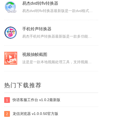
ColorSPY
易杰dvd转flv转换器
ColorSPY是一款专业实用的屏幕取色与色码转换工具，用于屏幕任意颜色提取、色码转换与颜色管理，支持多种常用色码格式，广泛应用于网页设计、平面绘图、编程开发等场景。取色精准快速，能轻松获取屏幕任意位置的颜色信息。ColorSPY功能1.实时屏幕取色，鼠标悬停即可获取屏幕任意位置颜色，无需复杂操作。...
易杰dvd转flv转换器最新版是一款dvd格式转flv格式的应用工具，易杰dvd转flv转换器官方版支持高质量的把DVD光盘转换输出Flash的FLV、SWF、F4V和AVI、VCD、SVCD、WMV等视频格式，易杰dvd转flv转换器还可以把多个片段合并成一个DVD标题/音节。软件特色1、易杰dv...
手机铃声转换器
易杰手机铃声转换器最新版是一款多功能的手机铃声转换软件，易杰手机铃声转换器官方版软件具有强大的音频转换功能，同时还支持视频文件格式转换，易杰手机铃声转换器支持目前所有流行的音、视频文件格式，如：MP3/MP2/OGG/APE/WAV/WMA/等，且转换简单、快速。易杰手机铃声转换器基本简介易杰手机铃...
视频抽帧截图
这是是一款本地视频处理工具，支持视频单帧无损导出、视频截图、批量抽帧、视频裁剪、视频拼接和视频变速，素材在本机处理，文件无需上传，适合从视频中提取关键画面、整理多张原图或快速处理视频片段。视频抽帧：播放并定位到目标画面，显示当前帧号，支持上一帧、下一帧微调，一键导出单张PNG无损原图。视频批量抽帧截...
虹盘
热门下载推荐
虹盘是一款云存储产品，核心功能是家庭数据的在线管理、备份、同步、分享，主要特点是家庭成员既可以共同管理家庭内的共享数据，也可以管理自身的个人数据，并且具有消息推送、好友管理、文件外链、多账号登录、日志管理等其他功能，拥有web、pc、android、ios等多个客户端，是云时代家庭数据的管理平台。
快语客服工作台 v1.0.2最新版
1
ImapBox邮箱网盘
龙信浏览器 v1.0.0.50官方版
ImapBox是一款高安全性的纯单机版邮箱云存储软件。ImapBox仅和您的email所在的全球各大邮局服务商进行数据上传和下载通讯（Imap全球标准通讯协议）。ImapBox本身并不提供给您任何数据存储空间。您的存储空间属于您自已的邮箱空间的总和。iMapBox内置了强大的数据检索引擎，文件高速同...
2