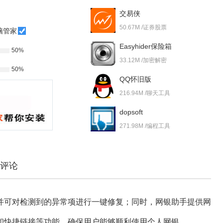
交易侠
50.67M /证券股票
脑管家
Easyhider保险箱
50%
33.12M /加密解密
50%
QQ怀旧版
216.94M /聊天工具
dopsoft
271.98M /编程工具
评论
并可对检测到的异常项进行一键修复；同时，网银助手提供网
和快捷链接等功能，确保用户能够顺利使用个人网银。