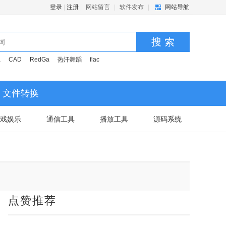
登录
|
注册
|
网站留言
|
软件发布
|
网站导航
搜 索
a
CAD
RedGa
热汗舞蹈
flac
文件转换
戏娱乐
通信工具
播放工具
源码系统
点赞推荐