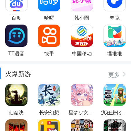
百度
哈啰
韩小圈
夸克
TT语音
快手
中国移动
埋堆堆
火爆新游
更多
仙命决
长安幻想
星梦少女换装
疯狂进化防卫战