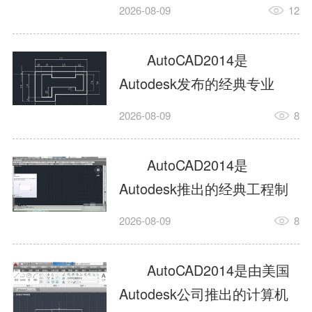
工具，主打稳定2D施工图绘
2026-08-09
12
制与轻量化三维建模，适配
建筑、机械、室内、市政多
AutoCAD2014是
行业工程设计。版本新增图
Autodesk发布的经典专业
纸标签页、实景地理地图、
CAD制图设计软件，是工程
2026-08-09
8
协同设计交流模块，优化命
设计领域使用率极高的老牌
令行智能纠错与图层批量管
绘图工具。软件专注精准二
AutoCAD2014是
理，支持Win8触屏操作、点
维绘图、图纸编辑、参数化
Autodesk推出的经典工程制
云扫描数据导入，兼容各类
设计及基础三维建模，广泛
图设计软件，主打高效精准
DWG图纸格式，文件互通...
2026-08-09
8
应用于建筑设计、机械制
的二维工程绘图与基础三维
造、土木工程、室内设计等
建模作业，适配建筑、机
AutoCAD2014是由美国
多个行业。软件优化绘图流
械、市政、室内设计等多行
Autodesk公司推出的计算机
畅度与文件兼容性，支持参
业场景。软件优化运行机制