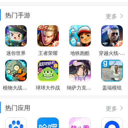
热门手游
更多
迷你世界
王者荣耀
地铁跑酷
穿越火线-枪战王者
植物大战僵尸2
球球大作战
纳萨力克之王
盖瑞模组
热门应用
更多