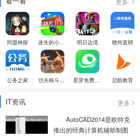
看一看
更多
同盟神探
迷失的小世界
明日边境
赣州直聘
公务之家
功夫格斗大师
星芽免费短剧
启航教育
IT资讯
更多
AutoCAD2014是欧特克
推出的经典计算机辅助制图