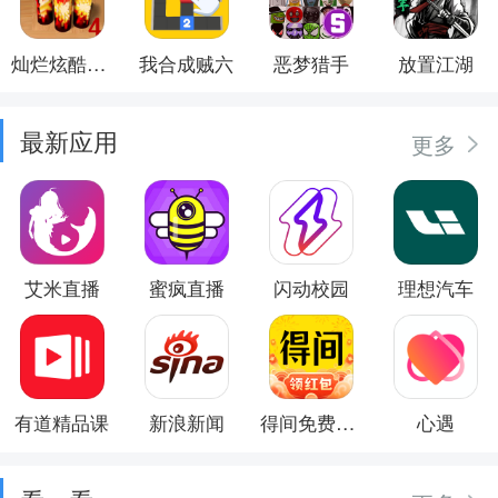
灿烂炫酷模拟器
我合成贼六
恶梦猎手
放置江湖
最新应用
更多
艾米直播
蜜疯直播
闪动校园
理想汽车
有道精品课
新浪新闻
得间免费小说
心遇