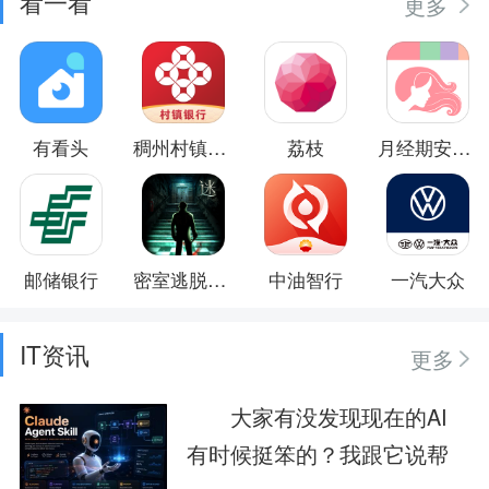
看一看
更多
有看头
稠州村镇银行
荔枝
月经期安全期助理
邮储银行
密室逃脱11之逃出神秘金字塔
中油智行
一汽大众
IT资讯
更多
大家有没发现现在的AI
有时候挺笨的？我跟它说帮