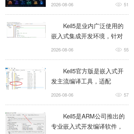
我订个明天早上的闹钟，它
2026-08-06
51
顶多回一段好的。为什么会
这样？因为AI，就是个只会
Keil5是业内广泛使用的
耍嘴皮子的书呆子。它脑子
嵌入式集成开发环境，针对
里有海量知识，但没有真正
ARM、51内核单片机提供编
2026-08-06
55
激发出来实力。而
译、调试、仿真一体化能
AgentSkill，就是给AI大脑装
力，代码编译稳定，调试工
Keil5官方版是嵌入式开
上的一双机械手，它真的能
具成熟，大量开源项目基于
发主流编译工具，适配
解决很多问题。1什么是
该平台开发。新项目需要单
STM32、51单片机等多款芯
AgentSkillSkill指...
2026-08-06
57
独下载对应芯片支持包，新
片，编辑器功能完善，支持
手配置难度较高，正版商业
在线调试、代码仿真，兼容
Keil5是ARM公司推出的
授权费用不菲，未授权版本
众多厂商芯片安装包。软件
专业嵌入式开发编译软件，
存在程序容量限制，适合硬
需要手动添加器件库，初次