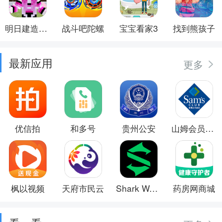
明日建造大师
战斗吧陀螺
宝宝看家3
找到熊孩子
最新应用
更多
优信拍
和多号
贵州公安
山姆会员商店
枫以视频
天府市民云
Shark Wear
药房网商城