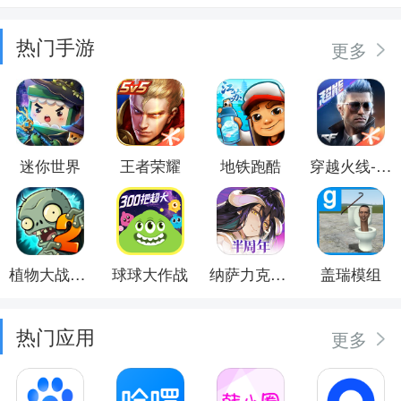
热门手游
更多
迷你世界
王者荣耀
地铁跑酷
穿越火线-枪战王者
植物大战僵尸2
球球大作战
纳萨力克之王
盖瑞模组
热门应用
更多