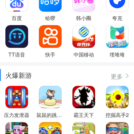
百度
哈啰
韩小圈
夸克
TT语音
快手
中国移动
埋堆堆
火爆新游
更多
压力发泄器
鼠鼠的跳跃冒险
霸王天下
挖掘高手2