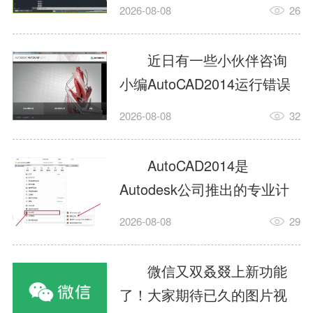
填充?今日为你们带来的文章
2026-08-08
26
是关于AutoCAD2014如何使
用图案填充的内容，还有不
近日有一些小伙伴咨询
清楚小伙伴和小编一起去学
小编AutoCAD2014运行错误
习一下吧。1.打开
怎么办?下面就为大家带来了
2026-08-08
32
AutoCAD2014这款软件，进
AutoCAD2014运行错误怎么
入AutoCAD2014的操作界
办的解决方法，有需要的小
AutoCAD2014是
面，如图所示：2.在该界面内
伙伴可以来了解了解哦。1.打
Autodesk公司推出的专业计
找到矩形选项，如图所示：3.
开控制面板，选择
算机辅助设计（CAD）软
点击矩...
2026-08-08
29
AutodeskAutoCAD2014。2.
件，广泛应用于机械、电
等AutodeskAutoCAD2014的
子、建筑、服装等多个工程
微信又双叒叕上新功能
安装程序加载完毕。3.选择添
与设计领域。作为行业标准
了！大家期待已久的图片视
加/...
工具之一，它提供了强大的