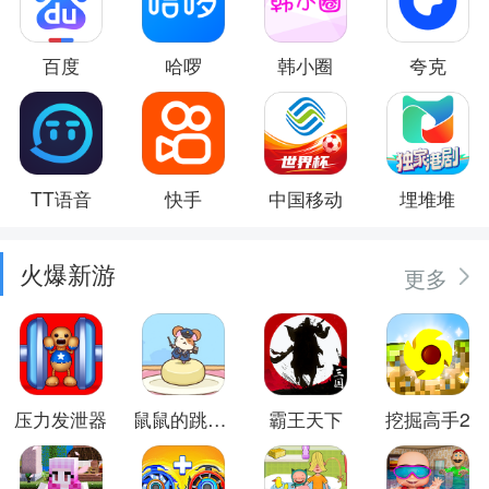
百度
哈啰
韩小圈
夸克
TT语音
快手
中国移动
埋堆堆
火爆新游
更多
压力发泄器
鼠鼠的跳跃冒险
霸王天下
挖掘高手2