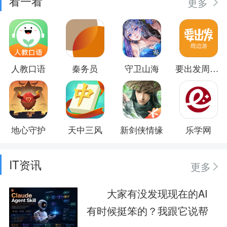
看一看
更多
人教口语
秦务员
守卫山海
要出发周边游
地心守护
天中三风
新剑侠情缘
乐学网
IT资讯
更多
大家有没发现现在的AI
有时候挺笨的？我跟它说帮