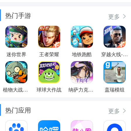
热门手游
更多
迷你世界
王者荣耀
地铁跑酷
穿越火线-枪战王者
植物大战僵尸2
球球大作战
纳萨力克之王
盖瑞模组
热门应用
更多