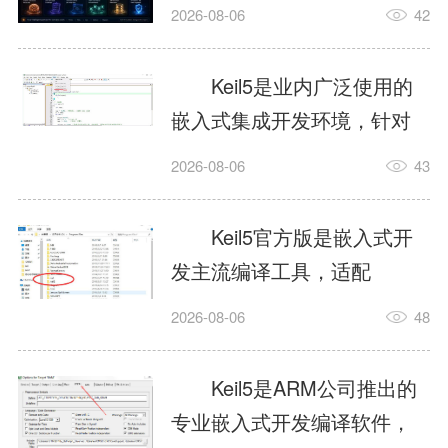
我订个明天早上的闹钟，它
2026-08-06
42
顶多回一段好的。为什么会
这样？因为AI，就是个只会
Keil5是业内广泛使用的
耍嘴皮子的书呆子。它脑子
嵌入式集成开发环境，针对
里有海量知识，但没有真正
ARM、51内核单片机提供编
2026-08-06
43
激发出来实力。而
译、调试、仿真一体化能
AgentSkill，就是给AI大脑装
力，代码编译稳定，调试工
Keil5官方版是嵌入式开
上的一双机械手，它真的能
具成熟，大量开源项目基于
发主流编译工具，适配
解决很多问题。1什么是
该平台开发。新项目需要单
STM32、51单片机等多款芯
AgentSkillSkill指...
2026-08-06
48
独下载对应芯片支持包，新
片，编辑器功能完善，支持
手配置难度较高，正版商业
在线调试、代码仿真，兼容
Keil5是ARM公司推出的
授权费用不菲，未授权版本
众多厂商芯片安装包。软件
专业嵌入式开发编译软件，
存在程序容量限制，适合硬
需要手动添加器件库，初次