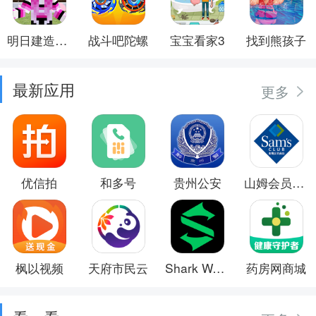
明日建造大师
战斗吧陀螺
宝宝看家3
找到熊孩子
最新应用
更多
优信拍
和多号
贵州公安
山姆会员商店
枫以视频
天府市民云
Shark Wear
药房网商城