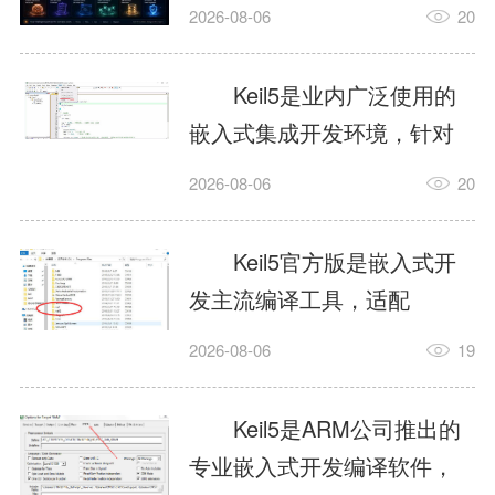
我订个明天早上的闹钟，它
2026-08-06
20
顶多回一段好的。为什么会
这样？因为AI，就是个只会
Keil5是业内广泛使用的
耍嘴皮子的书呆子。它脑子
嵌入式集成开发环境，针对
里有海量知识，但没有真正
ARM、51内核单片机提供编
2026-08-06
20
激发出来实力。而
译、调试、仿真一体化能
AgentSkill，就是给AI大脑装
力，代码编译稳定，调试工
Keil5官方版是嵌入式开
上的一双机械手，它真的能
具成熟，大量开源项目基于
发主流编译工具，适配
解决很多问题。1什么是
该平台开发。新项目需要单
STM32、51单片机等多款芯
AgentSkillSkill指...
2026-08-06
19
独下载对应芯片支持包，新
片，编辑器功能完善，支持
手配置难度较高，正版商业
在线调试、代码仿真，兼容
Keil5是ARM公司推出的
授权费用不菲，未授权版本
众多厂商芯片安装包。软件
专业嵌入式开发编译软件，
存在程序容量限制，适合硬
需要手动添加器件库，初次