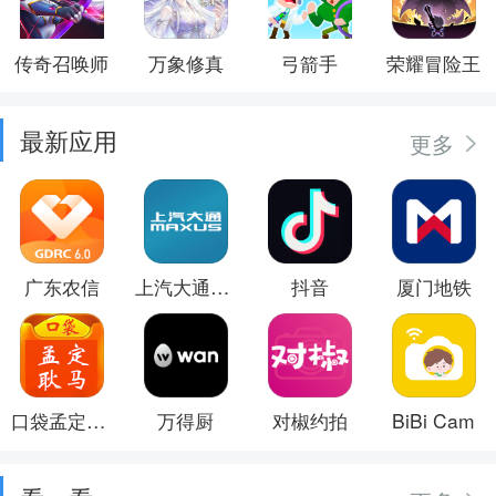
传奇召唤师
万象修真
弓箭手
荣耀冒险王
最新应用
更多
广东农信
上汽大通MAXUS
抖音
厦门地铁
口袋孟定耿马
万得厨
对椒约拍
BiBi Cam