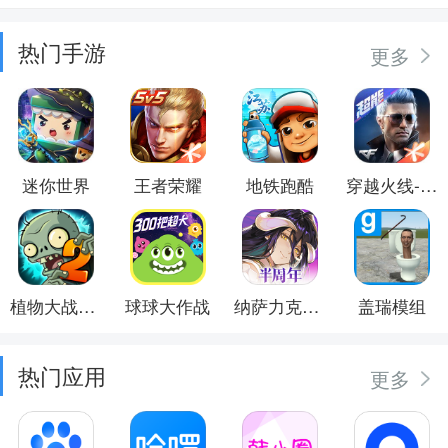
热门手游
更多
迷你世界
王者荣耀
地铁跑酷
穿越火线-枪战王者
植物大战僵尸2
球球大作战
纳萨力克之王
盖瑞模组
热门应用
更多