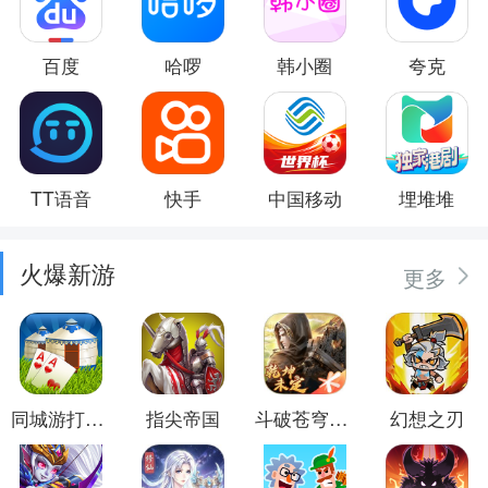
百度
哈啰
韩小圈
夸克
TT语音
快手
中国移动
埋堆堆
火爆新游
更多
同城游打大尖
指尖帝国
斗破苍穹：异火重燃
幻想之刃