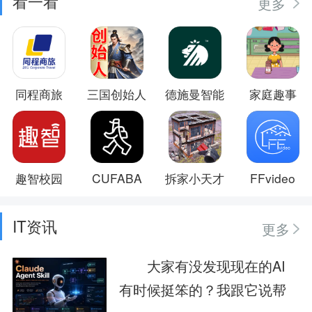
看一看
更多
同程商旅
三国创始人
德施曼智能
家庭趣事
趣智校园
CUFABA
拆家小天才
FFvideo
IT资讯
更多
大家有没发现现在的AI
有时候挺笨的？我跟它说帮