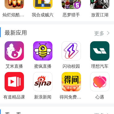
灿烂炫酷模拟器
我合成贼六
恶梦猎手
放置江湖
最新应用
更多
艾米直播
蜜疯直播
闪动校园
理想汽车
有道精品课
新浪新闻
得间免费小说
心遇