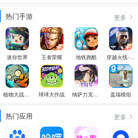
热门手游
更多
迷你世界
王者荣耀
地铁跑酷
穿越火线-枪战王者
植物大战僵尸2
球球大作战
纳萨力克之王
盖瑞模组
热门应用
更多