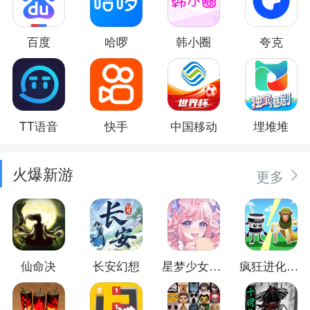
百度
哈啰
韩小圈
夸克
TT语音
快手
中国移动
埋堆堆
火爆新游
更多
仙命决
长安幻想
星梦少女换装
疯狂进化防卫战