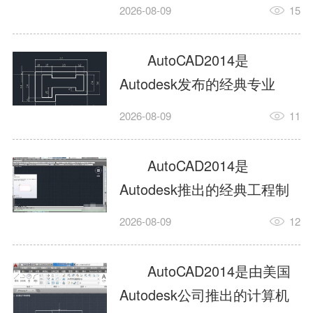
工具，主打稳定2D施工图绘
2026-08-09
15
制与轻量化三维建模，适配
建筑、机械、室内、市政多
AutoCAD2014是
行业工程设计。版本新增图
Autodesk发布的经典专业
纸标签页、实景地理地图、
CAD制图设计软件，是工程
2026-08-09
11
协同设计交流模块，优化命
设计领域使用率极高的老牌
令行智能纠错与图层批量管
绘图工具。软件专注精准二
AutoCAD2014是
理，支持Win8触屏操作、点
维绘图、图纸编辑、参数化
Autodesk推出的经典工程制
云扫描数据导入，兼容各类
设计及基础三维建模，广泛
图设计软件，主打高效精准
DWG图纸格式，文件互通...
2026-08-09
12
应用于建筑设计、机械制
的二维工程绘图与基础三维
造、土木工程、室内设计等
建模作业，适配建筑、机
AutoCAD2014是由美国
多个行业。软件优化绘图流
械、市政、室内设计等多行
Autodesk公司推出的计算机
畅度与文件兼容性，支持参
业场景。软件优化运行机制