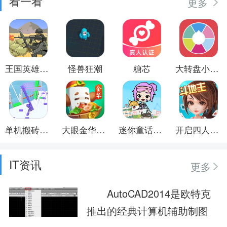
看一看
更多
王国英雄战争
怪兽狂潮
糖芯
大转盘小决定
单机搬砖叠叠乐3D
大眼金华麻将
迷你童话王国
开启四人斗地主
IT资讯
更多
AutoCAD2014是欧特克
推出的经典计算机辅助制图